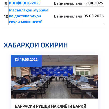
КОНФРОНС-2025
17.04.2025
Байналмилалӣ
9
Масъалаҳои мубрам
ва дастовардҳои
05.03.2026
Байналмилалӣ
10
соҳаи мошинсозӣ
ХАБАРҲОИ ОХИРИН
19.05.2022
БАРРАСИИ РУШДИ НАҚЛИЁТИ БАРҚӢ