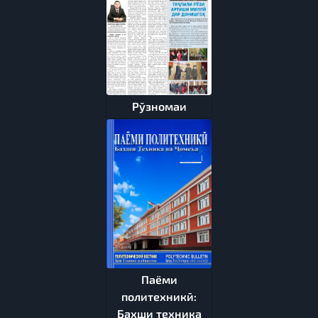
Рӯзномаи
Паёми
политехникӣ:
Бахши техника