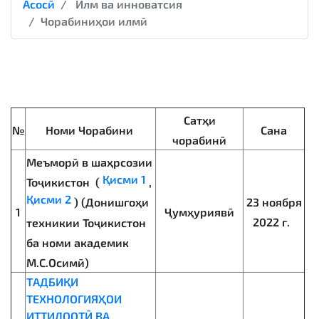
Асосӣ
Илм ва инноватсия
Чорабиниҳои илмӣ
Сатҳи
№
Номи Чорабини
Сана
чорабинӣ
Меъморӣ в шаҳрсозии
Қисми 1
Тоҷикистон (
,
Қисми 2
23 ноября
) (Донишгоҳи
1
Ҷумҳуриявӣ
2022 г.
техникии Тоҷикистон
ба номи академик
М.С.Осимӣ)
ТАДБИҚИ
ТЕХНОЛОГИЯҲОИ
ИТТИЛООТӢ ВА