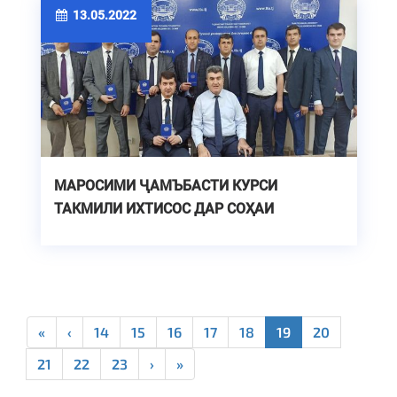
13.05.2022
МАРОСИМИ ҶАМЪБАСТИ КУРСИ
ТАКМИЛИ ИХТИСОС ДАР СОҲАИ
ЭНЕРГЕТИКА
«
‹
14
15
16
17
18
19
20
21
22
23
›
»