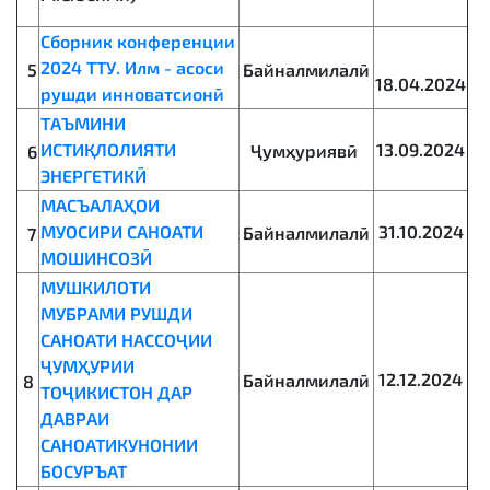
Сборник конференции
2024 ТТУ. Илм - асоси
Байналмилалӣ
5
18.04.2024
рушди инноватсионӣ
ТАЪМИНИ
ИСТИҚЛОЛИЯТИ
13.09.2024
Ҷумҳуриявӣ
6
ЭНЕРГЕТИКӢ
МАСЪАЛАҲОИ
МУОСИРИ САНОАТИ
31.10.2024
Байналмилалӣ
7
МОШИНСОЗӢ
МУШКИЛОТИ
МУБРАМИ РУШДИ
САНОАТИ НАССОҶИИ
ҶУМҲУРИИ
12.12.2024
Байналмилалӣ
8
ТОҶИКИСТОН ДАР
ДАВРАИ
САНОАТИКУНОНИИ
БОСУРЪАТ