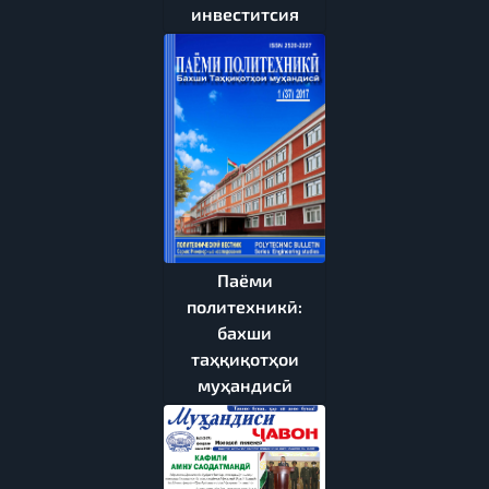
инвеститсия
Паёми
политехникӣ:
бахши
таҳқиқотҳои
муҳандисӣ