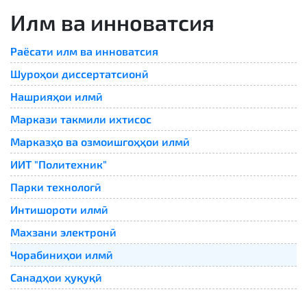
Илм ва инноватсия
Раёсати илм ва инноватсия
Шуроҳои диссертатсионӣ
Нашрияҳои илмӣ
Маркази такмили ихтисос
Марказҳо ва озмоишгоҳҳои илмӣ
ИИТ "Политехник"
Парки технологӣ
Интишороти илмӣ
Махзани электронӣ
Чорабиниҳои илмӣ
Санадҳои ҳуқуқӣ