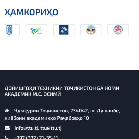
ҲАМКОРИҲО
ДОНИШГОҲИ ТЕХНИКИИ ТОҶИКИСТОН БА НОМИ
АКАДЕМИК М.С. ОСИМӢ
Ҷумҳурии Тоҷикистон, 734042, ш. Душанбе,
хиёбони академикҳо Раҷабовҳо 10
info@ttu.tj, ttu@ttu.tj
+992 (372) 21-35-11