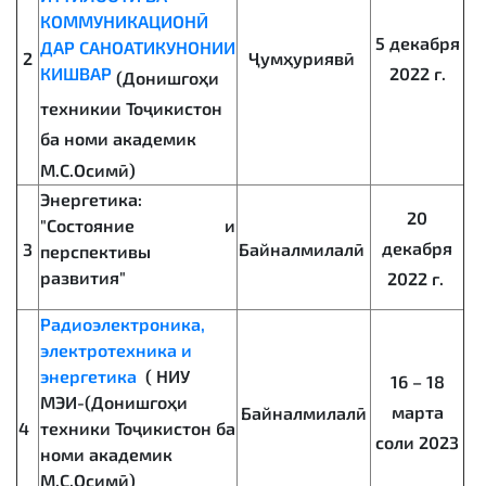
КОММУНИКАЦИОНӢ
5 декабря
ДАР САНОАТИКУНОНИИ
2
Ҷумҳуриявӣ
КИШВАР
2022 г.
(Донишгоҳи
техникии Тоҷикистон
ба номи академик
М.С.Осимӣ)
Энергетика:
20
"Состояние и
декабря
3
Байналмилалӣ
перспективы
развития"
2022 г.
Радиоэлектроника,
электротехника и
энергетика
(
НИУ
16 – 18
МЭИ-(Донишгоҳи
марта
Байналмилалӣ
техники Тоҷикистон ба
4
соли 2023
номи академик
М.С.Осимӣ)