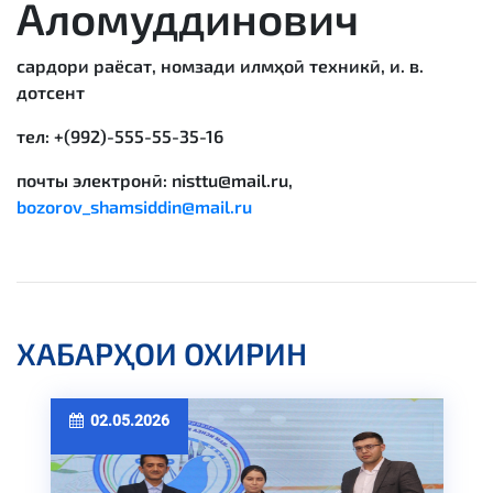
Аломуддинович
сардори раёсат, номзади илмҳоӣ техникӣ, и. в.
дотсент
тел: +(992)-555-55-35-16
почты электронӣ: nisttu@mail.ru,
bozorov_shamsiddin@mail.ru
ХАБАРҲОИ ОХИРИН
02.05.2026