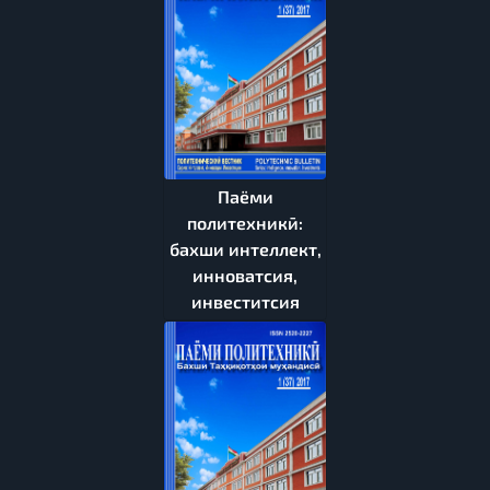
Паёми
политехникӣ:
бахши интеллект,
инноватсия,
инвеститсия