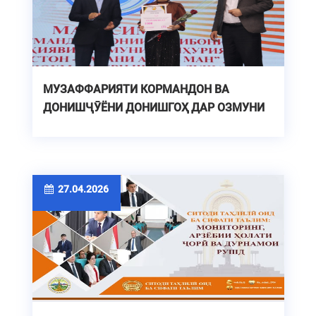
МУЗАФФАРИЯТИ КОРМАНДОН ВА
ДОНИШҶӮЁНИ ДОНИШГОҲ ДАР ОЗМУНИ
ҶУМҲУРИЯВИИ "ТОҶИКИСТОН - ВАТАНИ
АЗИЗИ МАН"
27.04.2026