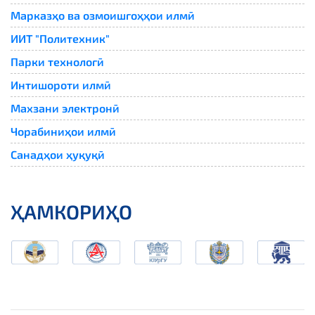
Марказҳо ва озмоишгоҳҳои илмӣ
ИИТ "Политехник"
Парки технологӣ
Интишороти илмӣ
Махзани электронӣ
Чорабиниҳои илмӣ
Санадҳои ҳуқуқӣ
ҲАМКОРИҲО