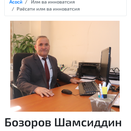
Асосӣ
Илм ва инноватсия
Раёсати илм ва инноватсия
Бозоров Шамсиддин