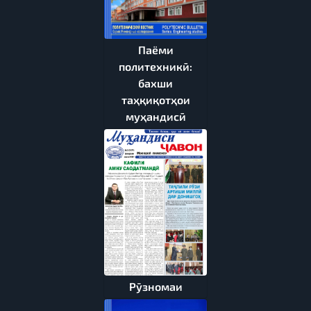
Паёми
политехникӣ:
бахши
таҳқиқотҳои
муҳандисӣ
Рӯзномаи