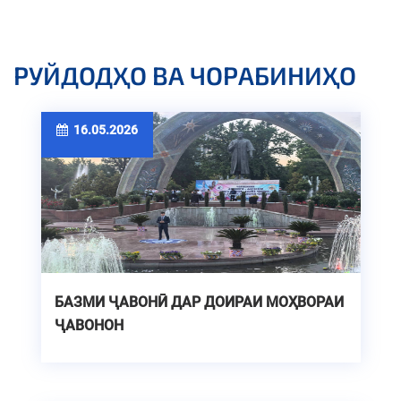
РУЙДОДҲО ВА ЧОРАБИНИҲО
16.05.2026
БАЗМИ ҶАВОНӢ ДАР ДОИРАИ МОҲВОРАИ
ҶАВОНОН