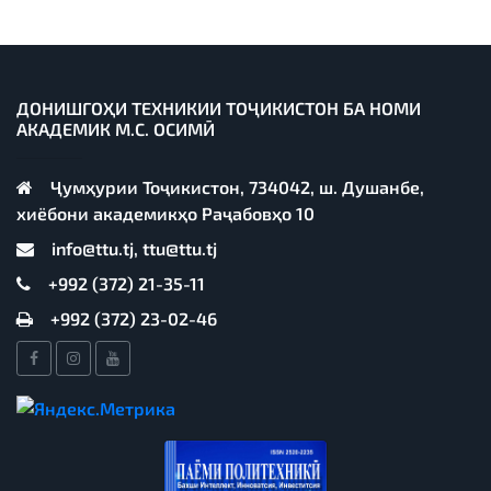
ДОНИШГОҲИ ТЕХНИКИИ ТОҶИКИСТОН БА НОМИ
АКАДЕМИК М.С. ОСИМӢ
Ҷумҳурии Тоҷикистон, 734042, ш. Душанбе,
хиёбони академикҳо Раҷабовҳо 10
info@ttu.tj, ttu@ttu.tj
+992 (372) 21-35-11
+992 (372) 23-02-46