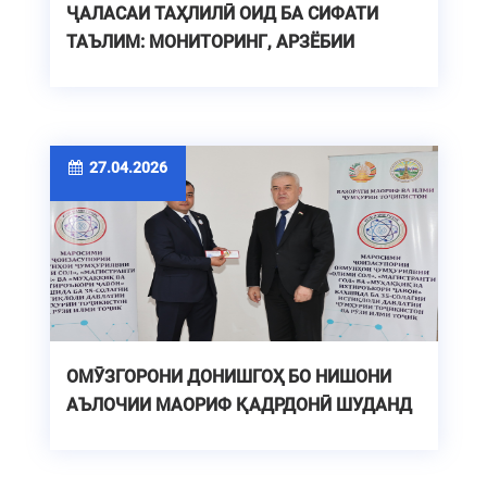
ҶАЛАСАИ ТАҲЛИЛӢ ОИД БА СИФАТИ
ТАЪЛИМ: МОНИТОРИНГ, АРЗЁБИИ
ҲОЛАТҲОИ ҶОРӢ ВА ДУРНАМОИ РУШД
27.04.2026
ОМӮЗГОРОНИ ДОНИШГОҲ БО НИШОНИ
АЪЛОЧИИ МАОРИФ ҚАДРДОНӢ ШУДАНД