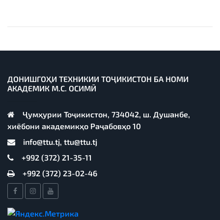
ДОНИШГОҲИ ТЕХНИКИИ ТОҶИКИСТОН БА НОМИ
АКАДЕМИК М.С. ОСИМӢ
Ҷумҳурии Тоҷикистон, 734042, ш. Душанбе,
хиёбони академикҳо Раҷабовҳо 10
info@ttu.tj, ttu@ttu.tj
+992 (372) 21-35-11
+992 (372) 23-02-46