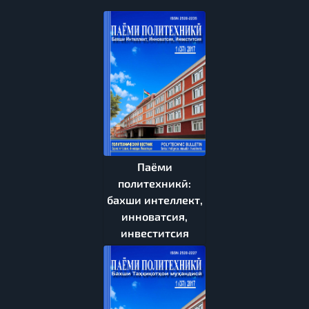
Паёми
политехникӣ:
бахши интеллект,
инноватсия,
инвеститсия