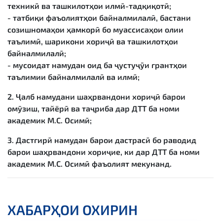
техникӣ ва ташкилотҳои илмӣ-тадқиқотӣ;
- татбиқи фаъолиятҳои байналмилалӣ, бастани
созишномаҳои ҳамкорӣ бо муассисаҳои олии
таълимӣ, шарикони хориҷӣ ва ташкилотҳои
байналмилалӣ;
- мусоидат намудан оид ба ҷустуҷӯи грантҳои
таълимии байналмилалӣ ва илмӣ;
2. Ҷалб намудани шаҳрвандони хориҷӣ барои
омӯзиш, тайёрӣ ва таҷриба дар ДТТ ба номи
академик М.С. Осимӣ;
3. Дастгирӣ намудан барои дастрасӣ бо раводид
барои шаҳрвандони хориҷие, ки дар ДТТ ба номи
академик М.С. Осимӣ фаъолият мекунанд.
ХАБАРҲОИ ОХИРИН