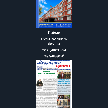
Паёми
политехникӣ:
бахши
таҳқиқотҳои
муҳандисӣ