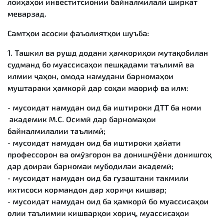
лоиҳаҳои инвеститсионии байналмилалӣ ширкат
меварзад.
Самтҳои асосии фаъолиятҳои шуъба:
1. Ташкил ва рушд додани ҳамкориҳои мутақобилан
судманд бо муассисаҳои пешқадами таълимӣ ва
илмии ҷаҳон, омода намудани барномаҳои
муштараки ҳамкорӣ дар соҳаи маориф ва илм:
- мусоидат намудан оид ба иштироки ДТТ ба номи
академик М.С. Осимӣ дар барномаҳои
байналмилалии таълимӣ;
- мусоидат намудан оид ба иштироки ҳайати
профессорон ва омӯзгорон ва донишҷӯёни донишгоҳ
дар доираи барномаи мубодилаи академӣ;
- мусоидат намудан оид ба гузаштани такмили
ихтисоси кормандон дар хориҷи кишвар;
- мусоидат намудан оид ба ҳамкорӣ бо муассисаҳои
олии таълимии кишварҳои хориҷ, муассисаҳои