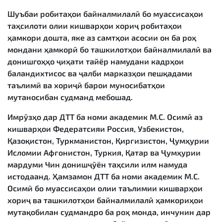
Шуъбаи робитаҳои байналмилалӣ бо муассисаҳои
таҳсилоти олии кишварҳои хориҷ робитаҳои
ҳамкори дошта, яке аз самтҳои асосии он ба роҳ
мондани ҳамкорӣ бо ташкилотҳои байналмилалӣ ва
донишгоҳҳо ҷиҳати тайёр намудани кадрҳои
баландихтисос ва ҷалби марказҳои пешқадами
таълимӣ ва хориҷӣ барои муносибатҳои
мутаносибан судманд мебошад.
Имрӯзҳо дар ДТТ ба номи академик М.С. Осимӣ аз
кишварҳои Федератсияи Россия, Узбекистон,
Қазоқистон, Туркманистон, Қирғизистон, Ҷумҳурии
Исломии Афғонистон, Туркия, Қатар ва Ҷумҳурии
мардуми Чин донишҷӯён таҳсили илм намуда
истодаанд. Ҳамзамон ДТТ ба номи академик М.С.
Осимӣ бо муассисаҳои олии таълимии кишварҳои
хориҷ ва ташкилотҳои байналмилалӣ ҳамкориҳои
мутақобилан судмандро ба роҳ монда, инчунин дар