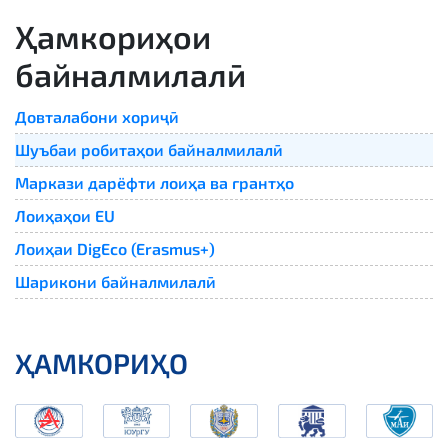
Ҳамкориҳои
байналмилалӣ
Довталабони хориҷӣ
Шуъбаи робитаҳои байналмилалӣ
Маркази дарёфти лоиҳа ва грантҳо
Лоиҳаҳои EU
Лоиҳаи DigEco (Erasmus+)
Шарикони байналмилалӣ
ҲАМКОРИҲО