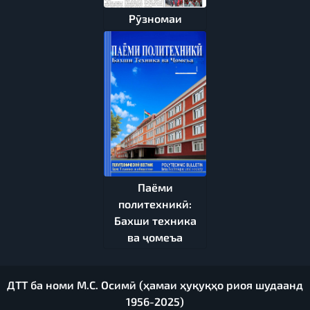
Рӯзномаи
Паёми
политехникӣ:
Бахши техника
ва ҷомеъа
ДТТ ба номи М.С. Осимӣ (ҳамаи ҳуқуқҳо риоя шудаанд
1956-2025)