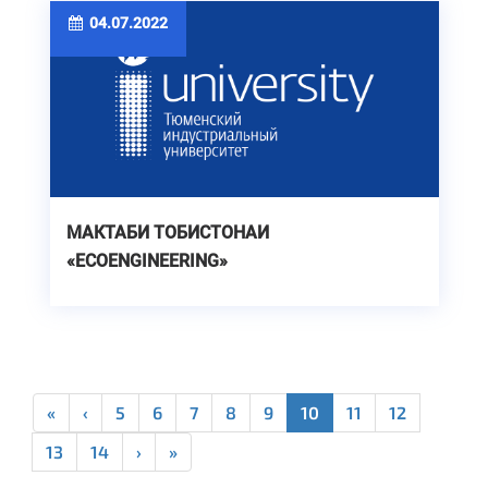
04.07.2022
МАКТАБИ ТОБИСТОНАИ
«ECOENGINEERING»
«
‹
5
6
7
8
9
10
11
12
13
14
›
»