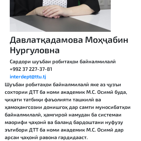
Давлатқадамова Моҳҷабин
Нургуловна
Сардори шуъбаи робитаҳои байналмилалӣ
+992 37 227-37-81
interdept@ttu.tj
Шуъбаи робитаҳои байналмилалӣ яке аз ҷузъи
сохтории ДТТ ба номи академик М.С. Осимӣ буда,
ҷиҳати татбиқи фаъолияти ташкилӣ ва
ҳамоҳангсозии донишгоҳ дар самти муносибатҳои
байналмилалӣ, ҳамгироӣ намудан ба системаи
маорифи ҷаҳонӣ ва баланд бардоштани нуфузу
эътибори ДТТ ба номи академик М.С. Осимӣ дар
арсаи ҷаҳонӣ равона гардидааст.