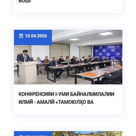
БОШ!
10.04.2026
КОНФРЕНСИЯИ I-УМИ БАЙНАЛМИЛАЛИИ
ИЛМӢ - АМАЛӢ «ТАМОЮЛҲО ВА
ДУРНАМОИ РУШДИ ИННОВАТСИОНИИИ
ИҚТИСОДИ РАҚАМӢ»