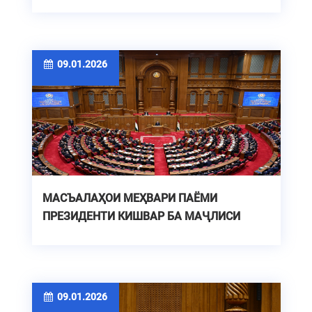
ДУРНАМО
09.01.2026
МАСЪАЛАҲОИ МЕҲВАРИ ПАЁМИ
ПРЕЗИДЕНТИ КИШВАР БА МАҶЛИСИ
ОЛИИ ҶУМҲУРИИ ТОҶИКИСТОН
09.01.2026