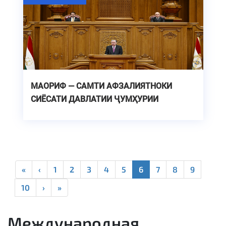
МАОРИФ — САМТИ АФЗАЛИЯТНОКИ
СИЁСАТИ ДАВЛАТИИ ҶУМҲУРИИ
ТОҶИКИСТОН
«
‹
1
2
3
4
5
6
7
8
9
10
›
»
Международная