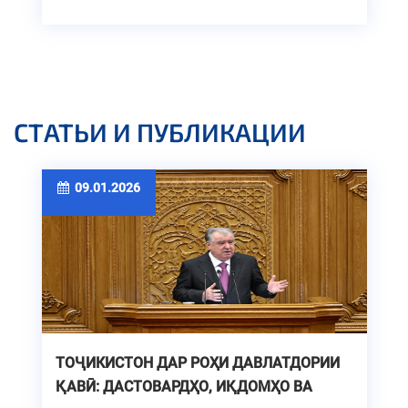
РАИСИ НОҲИЯ
СТАТЬИ И ПУБЛИКАЦИИ
09.01.2026
ТОҶИКИСТОН ДАР РОҲИ ДАВЛАТДОРИИ
ҚАВӢ: ДАСТОВАРДҲО, ИҚДОМҲО ВА