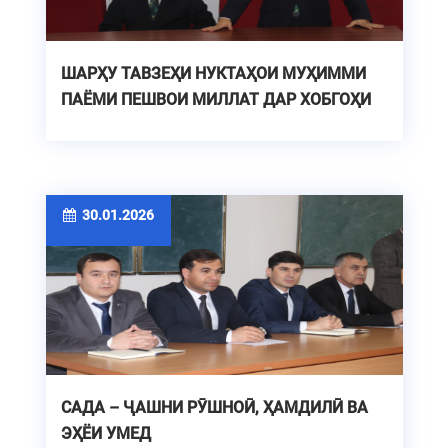
ШАРҲУ ТАВЗЕҲИ НУКТАҲОИ МУҲИММИ
ПАЁМИ ПЕШВОИ МИЛЛАТ ДАР ХОБГОҲИ
ДТТ
30.01.2026
САДА – ҶАШНИ РӮШНОӢ, ҲАМДИЛӢ ВА
ЭҲЁИ УМЕД