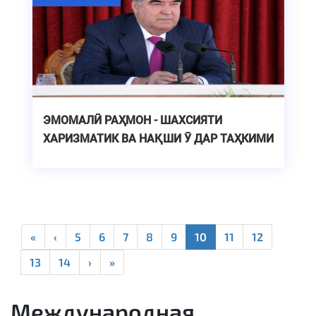
ЭМОМАЛӢ РАҲМОН - ШАХСИЯТИ
ХАРИЗМАТИК ВА НАҚШИ Ӯ ДАР ТАҲКИМИ
ДАВЛАТДОРИИ ТОҶИКИСТОН
«
‹
5
6
7
8
9
10
11
12
13
14
›
»
Международная