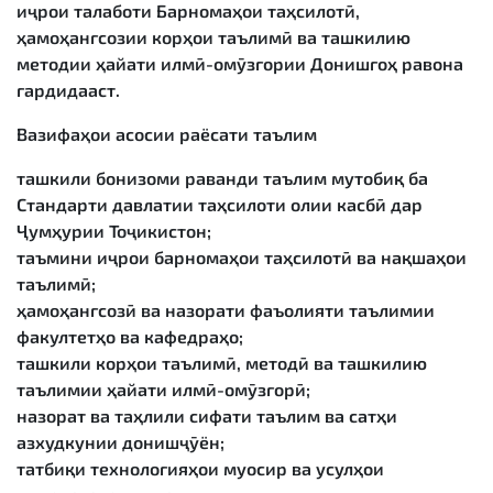
иҷрои талаботи Барномаҳои таҳсилотӣ,
ҳамоҳангсозии корҳои таълимӣ ва ташкилию
методии ҳайати илмӣ-омӯзгории Донишгоҳ равона
гардидааст.
Вазифаҳои асосии раёсати таълим
ташкили бонизоми раванди таълим мутобиқ ба
Стандарти давлатии таҳсилоти олии касбӣ дар
Ҷумҳурии Тоҷикистон;
таъмини иҷрои барномаҳои таҳсилотӣ ва нақшаҳои
таълимӣ;
ҳамоҳангсозӣ ва назорати фаъолияти таълимии
факултетҳо ва кафедраҳо;
ташкили корҳои таълимӣ, методӣ ва ташкилию
таълимии ҳайати илмӣ-омӯзгорӣ;
назорат ва таҳлили сифати таълим ва сатҳи
азхудкунии донишҷӯён;
татбиқи технологияҳои муосир ва усулҳои