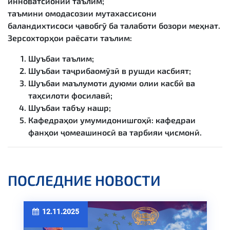
инноватсионии таълим;
таъмини омодасозии мутахассисони
баландихтисоси ҷавобгӯ ба талаботи бозори меҳнат.
Зерсохторҳои раёсати таълим:
Шуъбаи таълим;
Шуъбаи таҷрибаомӯзӣ в рушди касбият;
Шуъбаи маълумоти дуюми олии касбӣ ва
таҳсилоти фосилавӣ;
Шуъбаи табъу нашр;
Кафедраҳои умумидонишгоҳӣ: кафедраи
фанҳои ҷомеашиносӣ ва тарбияи ҷисмонӣ.
ПОСЛЕДНИЕ НОВОСТИ
12.11.2025