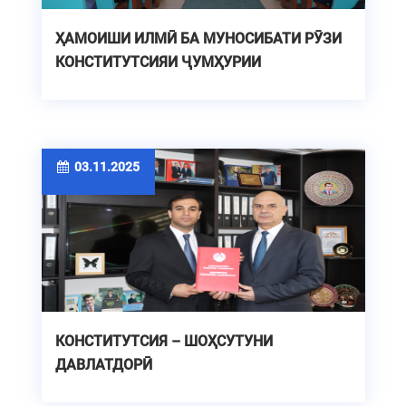
ҲАМОИШИ ИЛМӢ БА МУНОСИБАТИ РӮЗИ
КОНСТИТУТСИЯИ ҶУМҲУРИИ
ТОҶИКИСТОН
03.11.2025
КОНСТИТУТСИЯ – ШОҲСУТУНИ
ДАВЛАТДОРӢ