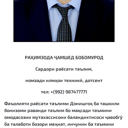
РАҲИМЗОДА ҶАМШЕД БОБОМУРОД
Сардори раёсати таълим,
номзади илмҳои техникӣ, дотсент
тел
: +(992) 987477771
Фаъолияти раёсати таълими Донишгоҳ ба ташкили
бонизоми раванди таълим бо мақсади таъмини
омодасозии мутахассисони баландихтисоси ҷавобгӯ
ба талаботи бозори меҳнат, инчунин ба таъмини