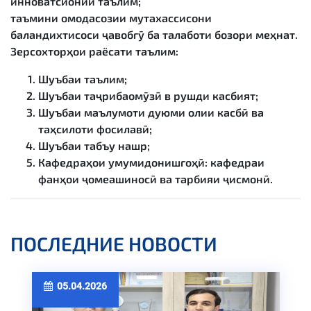
инноватсионии таълим;
таъмини омодасозии мутахассисони
баландихтисоси ҷавобгӯ ба талаботи бозори меҳнат.
Зерсохторҳои раёсати таълим:
Шуъбаи таълим;
Шуъбаи таҷрибаомӯзӣ в рушди касбият;
Шуъбаи маълумоти дуюми олии касбӣ ва
таҳсилоти фосилавӣ;
Шуъбаи табъу нашр;
Кафедраҳои умумидонишгоҳӣ: кафедраи
фанҳои ҷомеашиносӣ ва тарбияи ҷисмонӣ.
ПОСЛЕДНИЕ НОВОСТИ
05.04.2026