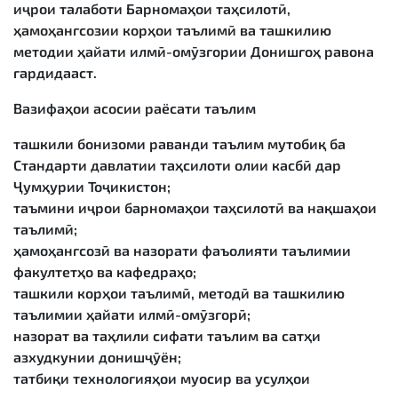
иҷрои талаботи Барномаҳои таҳсилотӣ,
ҳамоҳангсозии корҳои таълимӣ ва ташкилию
методии ҳайати илмӣ-омӯзгории Донишгоҳ равона
гардидааст.
Вазифаҳои асосии раёсати таълим
ташкили бонизоми раванди таълим мутобиқ ба
Стандарти давлатии таҳсилоти олии касбӣ дар
Ҷумҳурии Тоҷикистон;
таъмини иҷрои барномаҳои таҳсилотӣ ва нақшаҳои
таълимӣ;
ҳамоҳангсозӣ ва назорати фаъолияти таълимии
факултетҳо ва кафедраҳо;
ташкили корҳои таълимӣ, методӣ ва ташкилию
таълимии ҳайати илмӣ-омӯзгорӣ;
назорат ва таҳлили сифати таълим ва сатҳи
азхудкунии донишҷӯён;
татбиқи технологияҳои муосир ва усулҳои