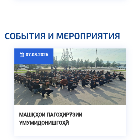
ДОНИШГОҲИ ТЕХНИКИИ ТОҶИКИСТОН
СОБЫТИЯ И МЕРОПРИЯТИЯ
07.03.2026
МАШҚҲОИ ПАГОҲИРӮЗИИ
УМУМИДОНИШГОҲӢ