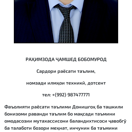
РАҲИМЗОДА ҶАМШЕД БОБОМУРОД
Сардори раёсати таълим,
номзади илмҳои техникӣ, дотсент
тел
: +(992) 987477771
Фаъолияти раёсати таълими Донишгоҳ ба ташкили
бонизоми раванди таълим бо мақсади таъмини
омодасозии мутахассисони баландихтисоси ҷавобгӯ
ба талаботи бозори меҳнат, инчунин ба таъмини