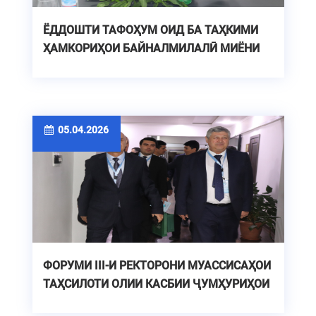
ЁДДОШТИ ТАФОҲУМ ОИД БА ТАҲКИМИ
ҲАМКОРИҲОИ БАЙНАЛМИЛАЛӢ МИЁНИ
МУАССИСАҲОИ ТАҲСИЛОТИ ОЛИИ
ҶУМҲУРИИ УЗБЕКИСТОН
05.04.2026
ФОРУМИ III-И РЕКТОРОНИ МУАССИСАҲОИ
ТАҲСИЛОТИ ОЛИИ КАСБИИ ҶУМҲУРИҲОИ
УЗБЕКИСТОН ВА ТОҶИКИСТОН ДАР