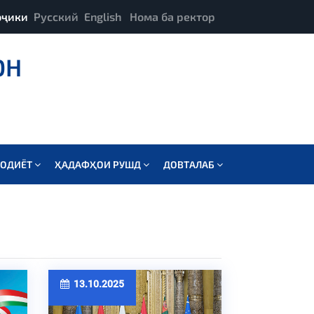
оҷики
Русский
English
Нома ба ректор
ОН
СОДИЁТ
ҲАДАФҲОИ РУШД
ДОВТАЛАБ
13.10.2025