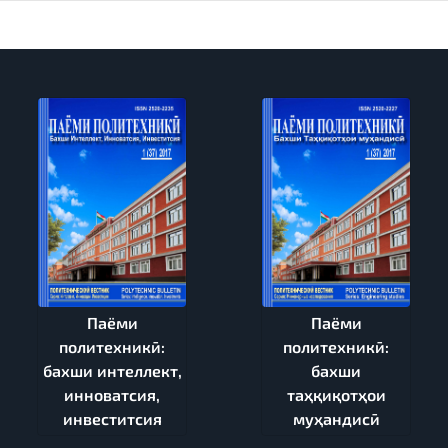
Паёми
Паёми
политехникӣ:
политехникӣ:
бахши интеллект,
бахши
инноватсия,
таҳқиқотҳои
инвеститсия
муҳандисӣ