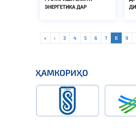
ЭНЕРГЕТИКА ДАР
ДИ
ҶАЛАСАИ ШӮРОИ САРОНИ
ДАВЛАТҲОИ ИДМ
«
‹
3
4
5
6
7
8
9
ҲАМКОРИҲО