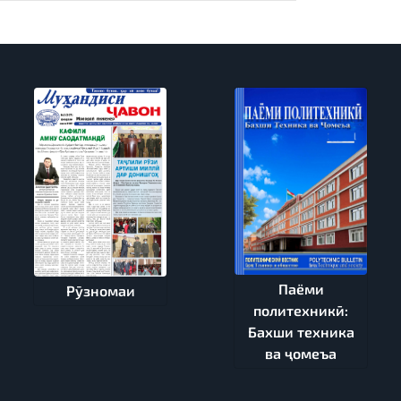
Паёми
Рӯзномаи
политехникӣ:
Бахши техника
ва ҷомеъа