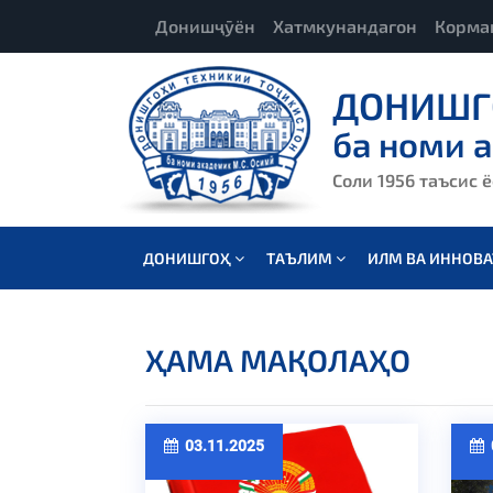
Донишҷӯён
Хатмкунандагон
Корма
ДОНИШГ
ба номи 
Соли 1956 таъсис 
ДОНИШГОҲ
ТАЪЛИМ
ИЛМ ВА ИННОВ
ҲАМА МАҚОЛАҲО
03.11.2025
0