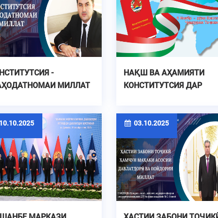
НСТИТУТСИЯ -
НАҚШ ВА АҲАМИЯТИ
ҲОДАТНОМАИ МИЛЛАТ
КОНСТИТУТСИЯ ДАР
ТАҲКИМИ ДАВЛАТДОРИ
МИЛЛӢ ДАР ДАВРОНИ
ИСТИҚЛОЛ
0.10.2025
03.10.2025
ШАНБЕ МАРКАЗИ
ҲАСТИИ ЗАБОНИ ТОҶИК