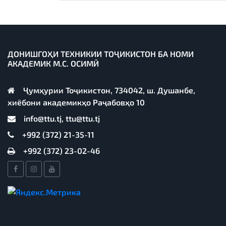
ДОНИШГОҲИ ТЕХНИКИИ ТОҶИКИСТОН БА НОМИ
АКАДЕМИК М.С. ОСИМӢ
Ҷумҳурии Тоҷикистон, 734042, ш. Душанбе,
хиёбони академикҳо Раҷабовҳо 10
info@ttu.tj, ttu@ttu.tj
+992 (372) 21-35-11
+992 (372) 23-02-46