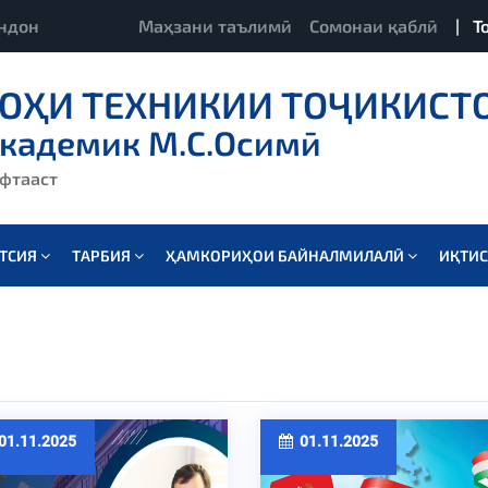
ндон
Маҳзани таълимӣ
Сомонаи қаблӣ
|
Т
ОҲИ ТЕХНИКИИ ТОҶИКИСТ
академик М.С.Осимӣ
ёфтааст
АТСИЯ
ТАРБИЯ
ҲАМКОРИҲОИ БАЙНАЛМИЛАЛӢ
ИҚТИ
1.11.2025
01.11.2025