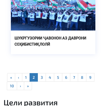
ШУКРГУЗОРИИ ҶАВОНОН АЗ ДАВРОНИ
СОҲИБИСТИҚЛОЛӢ
«
‹
1
2
3
4
5
6
7
8
9
10
›
»
Цели развития