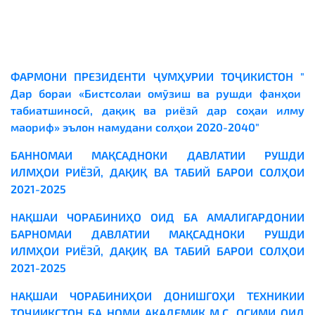
ФАРМОНИ ПРЕЗИДЕНТИ ҶУМҲУРИИ ТОҶИКИСТОН "
Дар бораи «Бистсолаи омӯзиш ва рушди фанҳои
табиатшиносӣ, дақиқ ва
риёзӣ дар соҳаи илму
маориф» эълон намудани солҳои 2020-2040"
БАННОМАИ МАҚСАДНОКИ ДАВЛАТИИ РУШДИ
ИЛМҲОИ РИЁЗӢ, ДАҚИҚ ВА ТАБИЙ БАРОИ СОЛҲОИ
2021-2025
НАҚШАИ ЧОРАБИНИҲО ОИД БА АМАЛИГАРДОНИИ
БАРНОМАИ ДАВЛАТИИ МАҚСАДНОКИ РУШДИ
ИЛМҲОИ РИЁЗӢ, ДАҚИҚ ВА ТАБИӢ БАРОИ СОЛҲОИ
2021-2025
НАҚШАИ ЧОРАБИНИҲОИ ДОНИШГОҲИ ТЕХНИКИИ
ТОҶИИКСТОН БА НОМИ АКАДЕМИК М.С.
ОСИМИ ОИД