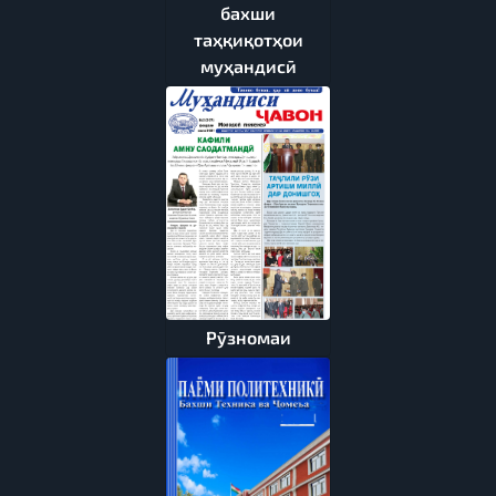
бахши
таҳқиқотҳои
муҳандисӣ
Рӯзномаи