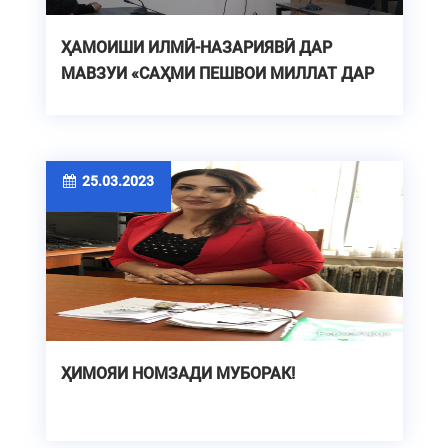
ҲАМОИШИ ИЛМӢ-НАЗАРИЯВӢ ДАР
МАВЗУИ «САҲМИ ПЕШВОИ МИЛЛАТ ДАР
ИҚДОМИ ҶАҲОНИШАВИИ ҲИФЗИ
ПИРЯХҲО»
25.03.2023
ҲИМОЯИ НОМЗАДИ МУБОРАК!