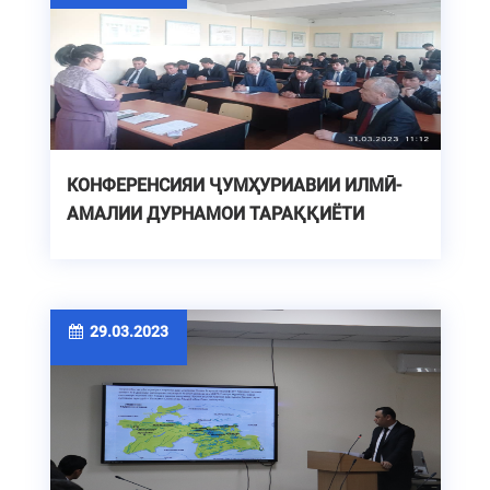
КОНФЕРЕНСИЯИ ҶУМҲУРИАВИИ ИЛМӢ-
АМАЛИИ ДУРНАМОИ ТАРАҚҚИЁТИ
ИСТЕҲСОЛИ МАСОЛЕҲҲОИ СОХТМОНӢ
ДАР ҶУМҲУРИИ ТОҶИКИСТОН
29.03.2023