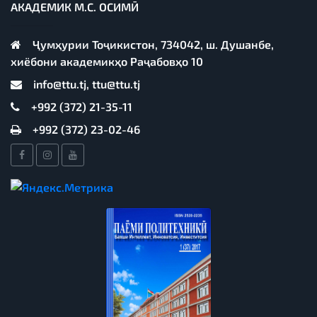
АКАДЕМИК М.С. ОСИМӢ
Ҷумҳурии Тоҷикистон, 734042, ш. Душанбе,
хиёбони академикҳо Раҷабовҳо 10
info@ttu.tj, ttu@ttu.tj
+992 (372) 21-35-11
+992 (372) 23-02-46