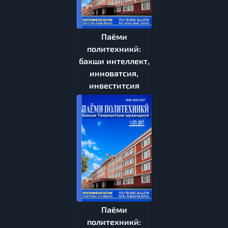
Паёми
политехникӣ:
бахши интеллект,
инноватсия,
инвеститсия
Паёми
политехникӣ: