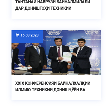
ТАНТАНАИ НАВРӮЗИ БАЙНАЛМИЛАЛӢ
ДАР ДОНИШГОҲИ ТЕХНИКИИ
ТОҶИКИСТОН БА НОМИ АКАДЕМИК
М.С.ОСИМӢ
16.03.2023
XXIX КОНФЕРЕНСИЯИ БАЙНАЛХАЛҚИИ
ИЛМИЮ ТЕХНИКИИ ДОНИШҶӮЁН ВА
УНВОНҶӮЁН - «РАДИОЭЛЕКТРОНИКА,
ЭЛЕКТРОТЕХНИКА ВА ЭНЕРГЕТИКА»