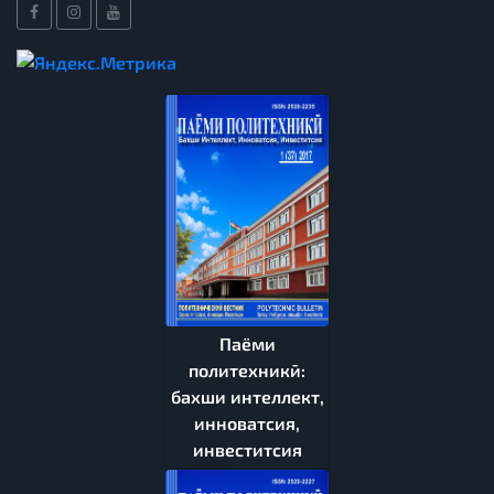
Паёми
политехникӣ:
бахши интеллект,
инноватсия,
инвеститсия