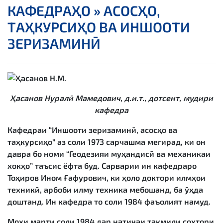
КАФЕДРАҲО »
АСОСҲО,
ТАҲКУРСИҲО ВА ИНШООТИ
ЗЕРИЗАМИНӢ
Ҳасанов Нуралӣ Мамедович, д.и.т., дотсент, мудири
кафедра
Кафедраи “Иншооти зеризаминӣ, асосҳо ва
таҳкурсиҳо” аз соли 1973 сарчашма мегирад, ки он
давра бо номи “Геодезияи муҳандисӣ ва механикаи
хокҳо” таъсис ёфта буд. Сарварии ин кафедраро
Тоҳиров Ином Ғафурович, ки ҳоло доктори илмҳои
техникӣ, арбоби илму техника мебошанд, ба ӯҳда
доштанд. Ин кафедра то соли 1984 фаъолият намуд.
Моҳи марти соли 1984 дар натиҷаи такмили сохтори