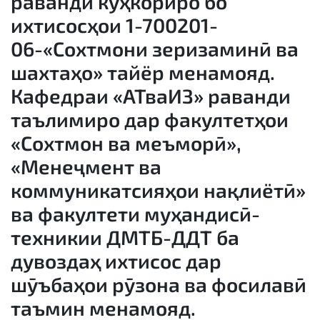
раванди кӯҳкориро бо
ихтисосҳои 1-700201-
06-«Сохтмони зеризаминӣ ва
шахтаҳо» тайёр менамояд.
Кафедраи «АТваИЗ» раванди
таълимиро дар факултетҳои
«Сохтмон ва меъморӣ»,
«Менеҷмент ва
коммуникатсияҳои нақлиётӣ»
ва факултети муҳандисӣ-
техникии ДМТБ-ДДТ ба
дувоздаҳ ихтисос дар
шӯъбаҳои рӯзона ва фосилавӣ
таъмин менамояд.