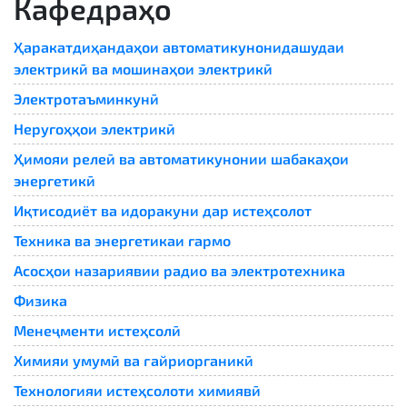
Кафедраҳо
Ҳаракатдиҳандаҳои автоматикунонидашудаи
электрикӣ ва мошинаҳои электрикӣ
Электротаъминкунӣ
Неругоҳҳои электрикӣ
Ҳимояи релеӣ ва автоматикунонии шабакаҳои
энергетикӣ
Иқтисодиёт ва идоракуни дар истеҳсолот
Техника ва энергетикаи гармо
Асосҳои назариявии радио ва электротехника
Физика
Менеҷменти истеҳсолӣ
Химияи умумӣ ва ғайриорганикӣ
Технологияи истеҳсолоти химиявӣ