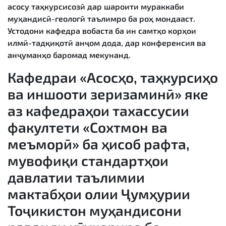
асосу таҳкурсисозӣ дар шароити мураккаби
муҳандисӣ-геологӣ таълимро ба роҳ мондааст.
Устодони кафедра вобаста ба ин самтҳо корҳои
илмӣ-тадқиқотӣ анҷом дода, дар конференсия ва
анҷуманҳо баромад мекунанд.
Кафедраи «Асосҳо, таҳкурсиҳо
ва иншооти зеризаминӣ» яке
аз кафедраҳои тахассусии
факултети «Сохтмон ва
меъморӣ» ба ҳисоб рафта,
мувофиқи стандартҳои
давлатии таълимии
мактабҳои олии Ҷумҳурии
Тоҷикистон муҳандисони