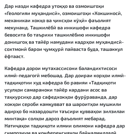
Дар назди кафедра утоқҳо ва озмоишгоҳи
«Геологияи муҳандисӣ», озмоишгоҳи «Хокшиносӣ,
механикаи хокҳо ва ҷинсҳои кӯҳӣ» фаъолият
мекунанд. Ташкилёбӣ ва инкишофи кафедра
бевосита бо таърихи ташкилёбию инкишофи
донишгоҳ ва тайёр намудани кадрҳои муҳандисӣ-
сохтмонӣ барои ҷумҳурӣ пайваста буда, ташаккул
ёфтааст.
Кафедра дорои мутахассисони баландихтисоси
илмӣ-педагогӣ мебошад. Дар доираи корҳои илмӣ-
тадқиқотии худ кафедра бо равияи «Тадқиқоти
усулҳои самараноки тайёр кардани асос ва
таҳкурсиҳо дар сафедхокҳои фурӯраванда, дар
хокҳои сероби камқувват ва шароитҳои мушкили
адирҳо бо назардошти таъсири қувваҳои зилзилаи
минтақа» солҳои дароз фаъолият мебарад.
Натиҷаҳои тадқиқоти илмии олимони кафедра дар
симпозиум ва конференсияҳои байналмиллалӣ,