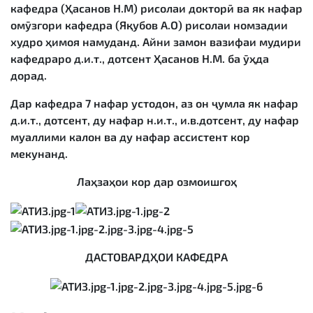
кафедра (Ҳасанов Н.М) рисолаи докторӣ ва як нафар
омӯзгори кафедра (Яқубов А.О) рисолаи номзадии
худро ҳимоя намуданд. Айни замон вазифаи мудири
кафедраро д.и.т., дотсент Ҳасанов Н.М. ба ӯҳда
дорад.
Дар кафедра 7 нафар устодон, аз он ҷумла як нафар
д.и.т., дотсент, ду нафар н.и.т., и.в.дотсент, ду нафар
муаллими калон ва ду нафар ассистент кор
мекунанд.
Лаҳзаҳои кор дар озмоишгоҳ
ДАСТОВАРДҲОИ КАФЕДРА