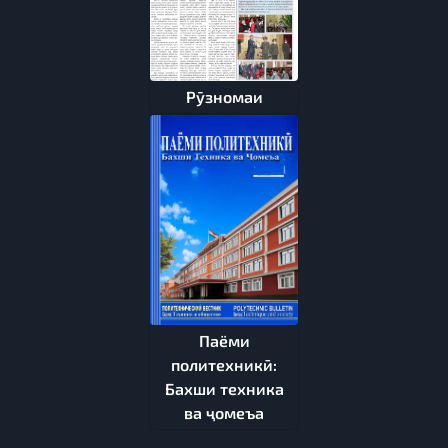
Рӯзномаи
Паёми
политехникӣ:
Бахши техника
ва ҷомеъа