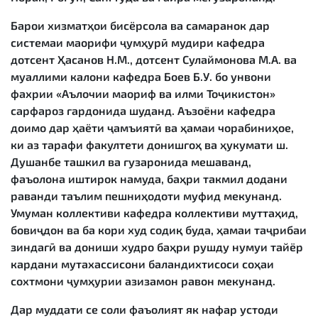
Барои хизматҳои бисёрсола ва самаранок дар
системаи маорифи ҷумҳурӣ мудири кафедра
дотсент Ҳасанов Н.М., дотсент Сулаймонова М.А. ва
муаллими калони кафедра Боев Б.У. бо унвони
фахрии «Аълочии маориф ва илми Тоҷикистон»
сарфароз гардонида шуданд. Аъзоёни кафедра
доимо дар ҳаёти ҷамъиятӣ ва ҳамаи чорабиниҳое,
ки аз тарафи факултети донишгоҳ ва ҳукумати ш.
Душанбе ташкил ва гузаронида мешаванд,
фаъолона иштирок намуда, баҳри такмил додани
раванди таълим пешниҳодоти муфид мекунанд.
Умуман коллективи кафедра коллективи муттаҳид,
бовиҷдон ва ба кори худ содиқ буда, ҳамаи таҷрибаи
зиндагӣ ва дониши худро баҳри рушду нумуи тайёр
кардани мутахассисони баландихтисоси соҳаи
сохтмони ҷумҳурии азизамон равон мекунанд.
Дар муддати се соли фаъолият як нафар устоди