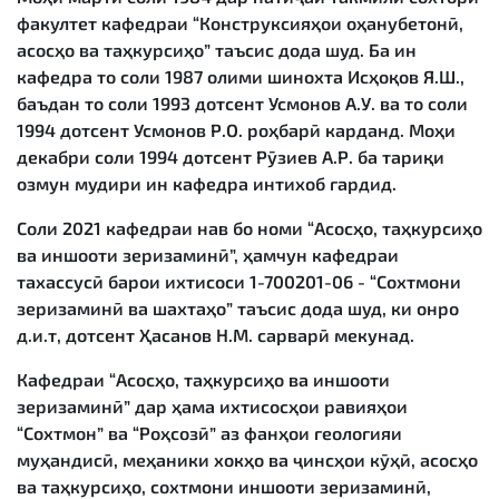
факултет кафедраи “Конструксияҳои оҳанубетонӣ,
асосҳо ва таҳкурсиҳо” таъсис дода шуд. Ба ин
кафедра то соли 1987 олими шинохта Исҳоқов Я.Ш.,
баъдан то соли 1993 дотсент Усмонов А.У. ва то соли
1994 дотсент Усмонов Р.О. роҳбарӣ карданд. Моҳи
декабри соли 1994 дотсент Рӯзиев А.Р. ба тариқи
озмун мудири ин кафедра интихоб гардид.
Соли 2021 кафедраи нав бо номи “Асосҳо, таҳкурсиҳо
ва иншооти зеризаминӣ”, ҳамчун кафедраи
тахассусӣ барои ихтисоси 1-700201-06 - “Сохтмони
зеризаминӣ ва шахтаҳо” таъсис дода шуд, ки онро
д.и.т, дотсент Ҳасанов Н.М. сарварӣ мекунад.
Кафедраи “Асосҳо, таҳкурсиҳо ва иншооти
зеризаминӣ” дар ҳама ихтисосҳои равияҳои
“Сохтмон” ва “Роҳсозӣ” аз фанҳои геологияи
муҳандисӣ, меҳаники хокҳо ва ҷинсҳои кӯҳӣ, асосҳо
ва таҳкурсиҳо, сохтмони иншооти зеризаминӣ,