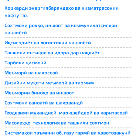
Коркарди энергиябарандаҳо ва хизматрасонии
нафту газ
Сохтмони роҳҳо, иншоот ва коммуникатсияҳои
нақлиётӣ
Иқтисодиёт ва логистикаи нақлиётӣ
Ташкили интиқол ва идора дар нақлиёт
Тарбияи ҷисмонӣ
Меъморӣ ва шаҳрсозӣ
Дизайни муҳити меъморӣ ва тармим
Меъмории биноҳо ва иншоот
Сохтмони саноатӣ ва шаҳрвандӣ
Геодезияи муҳандисӣ, маркшейдерӣ ва харитасозӣ
Масолеҳҳо, технология ва ташкили сохтмон
Системаҳои таъмини об, газу гармӣ ва ҳавотозакунӣ