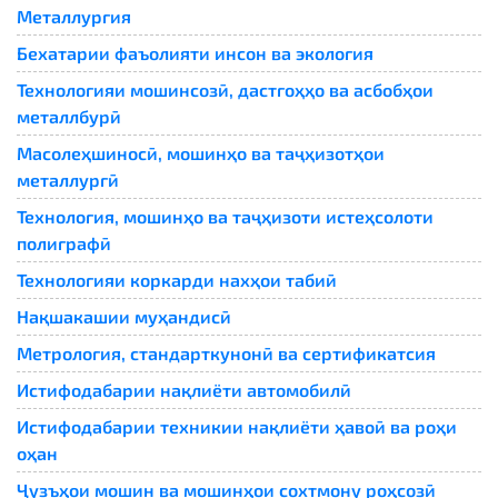
Металлургия
Бехатарии фаъолияти инсон ва экология
Технологияи мошинсозӣ, дастгоҳҳо ва асбобҳои
металлбурӣ
Масолеҳшиносӣ, мошинҳо ва таҷҳизотҳои
металлургӣ
Технология, мошинҳо ва таҷҳизоти истеҳсолоти
полиграфӣ
Технологияи коркарди нахҳои табиӣ
Нақшакашии муҳандисӣ
Метрология, стандарткунонӣ ва сертификатсия
Истифодабарии нақлиёти автомобилӣ
Истифодабарии техникии нақлиёти ҳавоӣ ва роҳи
оҳан
Ҷузъҳои мошин ва мошинҳои сохтмону роҳсозӣ