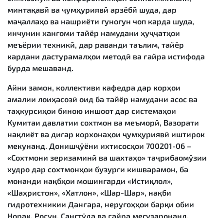
минтақавӣ ва ҷумҳуриявӣ арзёбӣ шуда, дар
маҷаллаҳо ва нашриёти гуногун чоп карда шуда,
инчунин хангоми тайёр намудани ҳуҷҷатҳои
меъёрии техникӣ, дар раванди таълим, тайёр
кардани дастурамалҳои методӣ ва ғайра истифода
бурда мешаванд.
Айни замон, коллективи кафедра дар корҳои
амалии лоиҳасозӣ оид ба тайёр намудани асос ва
таҳкурсиҳои биною иншоот дар системаҳои
Кумитаи давлатии сохтмон ва меъморӣ, Вазорати
нақлиёт ва дигар корхонаҳои ҷумҳуриявӣ иштирок
мекунанд. Донишҷӯёни ихтисосҳои 700201-06 –
«Сохтмони зеризаминӣ ва шахтаҳо» таҷрибаомӯзии
худро дар сохтмонҳои бузурги кишварамон, ба
монанди нақбҳои мошингарди «Истиқлол»,
«Шаҳристон», «Хатлон», «Шар-Шар», нақби
гидротехникии Данғара, неругоҳҳои барқи обии
Норак, Роғун, Сангтӯда ва ғайра мегузаронанд.