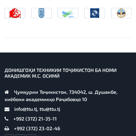
ДОНИШГОҲИ ТЕХНИКИИ ТОҶИКИСТОН БА НОМИ
АКАДЕМИК М.С. ОСИМӢ
Ҷумҳурии Тоҷикистон, 734042, ш. Душанбе,
хиёбони академикҳо Раҷабовҳо 10
info@ttu.tj, ttu@ttu.tj
+992 (372) 21-35-11
+992 (372) 23-02-46