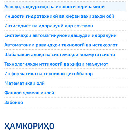
Асосҳо, таҳкурсиҳо ва иншооти зеризаминӣ
Иншооти гидротехникӣ ва ҳифзи захираҳои обӣ
Иқтисодиёт ва идоракунӣ дар сохтмон
Системаҳои автоматикунонидашудаи идоракунӣ
Автоматонии равандҳои технологӣ ва истеҳсолот
Шабакаҳои алоқа ва системаҳои коммутатсионӣ
Технологияҳои иттилоотӣ ва ҳифзи маълумот
Информатика ва техникаи ҳисоббарор
Математикаи олӣ
Фанҳои ҷомеашиносӣ
Забонҳо
ҲАМКОРИҲО