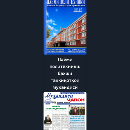
Паёми
политехникӣ:
бахши
таҳқиқотҳои
муҳандисӣ