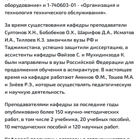
оборудование» и 1-740603-01 - «Организация и
технология технического обслуживания».
За время существования кафедры преподаватели
Султонов Х.Н., Бобобеков О.Х., Шарифов Д.А., Исматов
И.А., Тиллоев К.З. закончили вузы РФ и
Таджикистана, успешно защитили диссертацию, а
ассистенты кафедры Файзов С. и Мухидинзода К.
были направлены в вузы Российской Федерации для
продолжения обучения в аспирантуре. В настоящее
время на кафедре работают Аминов Ф.М., Тошев М.А.
и Зиёев Р.Э., которые осуществлять педагогическую
и научную деятельность.
Преподавателями кафедры за последние годы
опубликовано более 150 научно-методических
работ, в том числе 2 учебника, 20 учебных пособий,
10 методических пособий и 120 научных работ.
Кафедрой подписаны договоры о сотрудничестве с