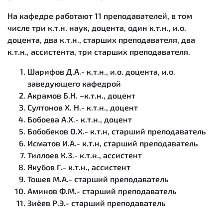
На кафедре работают 11 преподавателей, в том
числе три к.т.н. наук, доцента, один к.т.н., и.о.
доцента, два к.т.н., старших преподавателя, два
к.т.н., ассистента, три старших преподавателя.
Шарифов Д.А.- к.т.н., и.о. доцента, и.о.
заведующего кафедрой
Акрамов Б.Н. –к.т.н., доцент
Султонов Х. Н.- к.т.н., доцент
Бобоева А.Х.- к.т.н., доцент
Бобобеков О.Х.- к.т.н, старший преподаватель
Исматов И.А.- к.т.н, старший преподаватель
Тиллоев К.З.- к.т.н., ассистент
Якубов Г.- к.т.н., ассистент
Тошев М.А.- старший преподаватель
Аминов Ф.М.- старший преподаватель
Зиёев Р.Э.- старший преподаватель