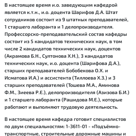
В настоящее время и.о. заведующим кафедрой
является к.т.н., и.о. доцента Шарифов Д.А. Штат
сотрудников состоит из 9 штатных преподавателей,
1 старшего лаборанта и 1 делопроизводителя.
Профессорско-преподавательский состав кафедры
состоит из 5 кандидатов технических наук, в том
числе 2 кандидатов технических наук, доцентов
(Акрамова Б.Н., Султонова Х.Н.), 3 кандидатов
технических наук, и.о. доцента (Шарифова Д.А.),
старших преподавателей Бобобекова О.Х. и
Исматова И.А.) и ассистента (Тиллоева Х.З.) и 3
старших преподавателей (Тошева М.А., Аминова
Ф.М., Зиеева Р.Е.), делопроизводителя (Азизова Б.И.)
и 1 старшего лаборанта (Рашидова М.Е.), которые
работают и выполняют трудовую деятельность.
В настоящее время кафедра готовит специалистов
по двум специальностям: 1-3611-01 - «Подъёмно-
транспортные, строительные дорожные машины и