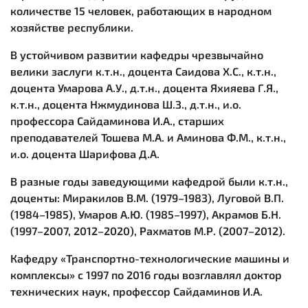
количестве 15 человек, работающих в народном
хозяйстве республики.
В устойчивом развитии кафедры чрезвычайно
велики заслуги к.т.н., доцента Саидова Х.С., к.т.н.,
доцента Умарова А.У., д.т.н., доцента Яхияева Г.Я.,
к.т.н., доцента Нжмудинова Ш.З., д.т.н., и.о.
профессора Сайдаминова И.А., старших
преподавателей Тошева М.А. и Аминова Ф.М., к.т.н.,
и.о. доцента Шарифова Д.А.
В разные годы заведующими кафедрой были к.т.н.,
доценты: Миракилов В.М. (1979–1983), Луговой В.П.
(1984–1985), Умаров А.Ю. (1985–1997), Акрамов Б.Н.
(1997–2007, 2012–2020), Рахматов М.Р. (2007–2012).
Кафедру «Транспортно-технологические машины и
комплексы» с 1997 по 2016 годы возглавлял доктор
технических наук, профессор Сайдаминов И.А.