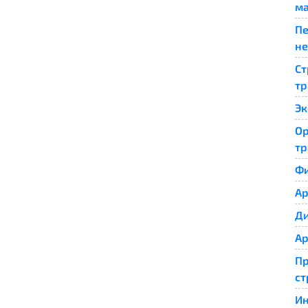
м
Пе
не
Ст
тр
Эк
Ор
тр
Фи
Ар
Ди
Ар
Пр
ст
Ин