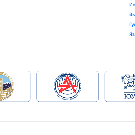
Ин
Вы
Гу
Яз