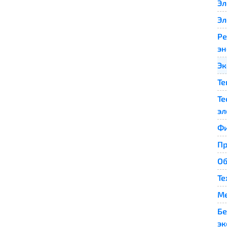
Эл
Эл
Ре
эн
Эк
Те
Те
эл
Ф
П
Об
Те
Ме
Бе
эк