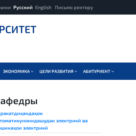
ҷики
Русский
English
Письмо ректору
РСИТЕТ
ЭКОНОМИКА
ЦЕЛИ РАЗВИТИЯ
АБИТУРИЕНТ
Кафедры
ракатдиҳандаҳои
томатикунонидашудаи электрикӣ ва
шинаҳои электрикӣ