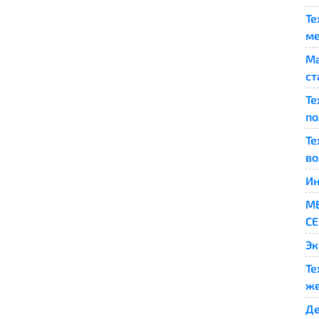
Те
ме
Ма
ст
Те
по
Те
во
Ин
М
С
Эк
Те
же
Де