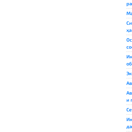
ра
Ма
Си
ҳа
Ос
с
Ин
об
Эк
Ав
Ав
и 
Се
Ин
д