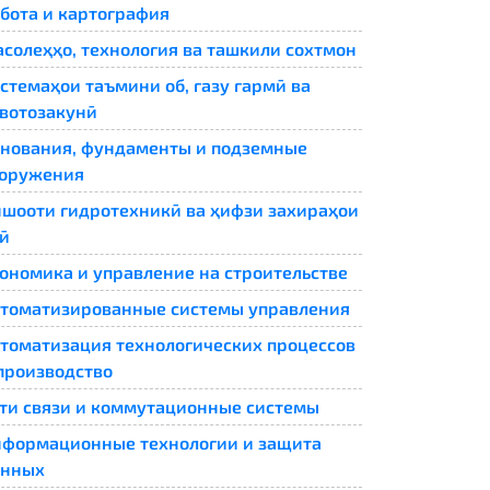
бота и картография
солеҳҳо, технология ва ташкили сохтмон
стемаҳои таъмини об, газу гармӣ ва
вотозакунӣ
нования, фундаменты и подземные
ооружения
шооти гидротехникӣ ва ҳифзи захираҳои
ӣ
ономика и управление на строительстве
томатизированные системы управления
томатизация технологических процессов
производство
ти связи и коммутационные системы
формационные технологии и защита
анных