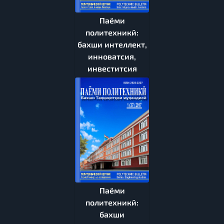
Паёми
политехникӣ:
бахши интеллект,
инноватсия,
инвеститсия
Паёми
политехникӣ:
бахши