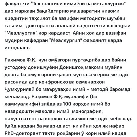
факултети “Технологияи кимиёви ва металлургия”
дар маркази бақайдгирию машваратии низоми
кредитии таҳсилот ба вазифаи методисти шуъбаи
таълим, докторанти ананавӣ ва дотсенти кафедраи
“Меаллургия” кор кардааст. Айни ҳол дар вазифаи
мудири кафедраи “Меаллургия” фаъолият карда
истодааст.
Раҳимов Ф.Қ. чун омӯзгори пуртаҷриба дар байни
устодону донишҷуёни Донишгоҳ мақоми муайян
дошта ба омузгорони ҷавон мунтазам ёрии методӣ
расонида дар конфронсҳо ва семенарҳои
Ҷумҳуриявӣ бо маърузаҳои илмӣ – методӣ баромад
менамояд. Раҳимов Ф.Қ. муаллифи (бо
ҳаммуаллифи) зиёда аз 100 корҳои илмӣ бо
назардошти мақолаи илмӣ, монография,
нахустпатент ва корҳои таълимию методӣ мебошад.
Қайд кардан ба маврид аст, ки айни ҳол як нафар
PhD-докторант таҳти роҳбарии ӯ кори илмӣ карда