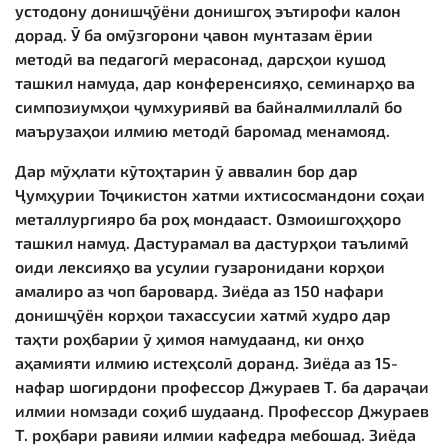
устодону донишҷӯёни донишгоҳ эътирофи калон
дорад. Ӯ ба омӯзгорони ҷавон мунтазам ёрии
методӣ ва педагогӣ мерасонад, дарсҳои кушод
ташкил намуда, дар конференсияҳо, семинарҳо ва
симпозиумҳои ҷумхуриявӣ ва байналмиллалӣ бо
маърузаҳои илмию методӣ баромад менамояд.
Дар мӯҳлати кӯтоҳтарин ӯ аввалин бор дар
Ҷумҳурии Тоҷикистон хатми ихтисосмандони соҳаи
металлургияро ба роҳ мондааст. Озмоишгоҳҳоро
ташкил намуд. Дастурамал ва дастурҳои таълимӣ
оиди лексияҳо ва усулии гузаронидани корҳои
амалиро аз чоп баровард. Зиёда аз 150 нафари
донишҷӯён корҳои тахассусии хатмӣ худро дар
таҳти роҳбарии ӯ ҳимоя намудаанд, ки онҳо
аҳамияти илмию истеҳсолӣ доранд. Зиёда аз 15-
нафар шогирдони профессор Джураев Т. ба дараҷаи
илмии номзади соҳиб шудаанд. Профессор Джураев
Т. роҳбари равияи илмии кафедра мебошад. Зиёда