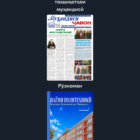
таҳқиқотҳои
муҳандисӣ
Рӯзномаи