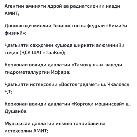
Агентии амнияти ядроӣ ва радиатсионии назди
АМИТ;
Донишгоҳи миллии Тоҷикистон кафедраи «Кимиёи
физикӣ»;
Ҷамъияти саҳҳомии кушода ширкати алюминийи
тоҷик (ҶСК ШАТ «ТалКо»);
Корхонаи воҳиди давлатии «Тамохуш»-и заводи
гидрометаллургии Исфара;
Ҷамъияти истеҳсолии «Востокгредмет» ш. Чкаловск
ҶТ;
Корхонаи воҳиди давлатии «Коргоҳи мошинсозӣ» ш.
Душанбе;
Муассисаи давлатии илмию таҷрибавӣ ва
истеҳсолии АМИТ;