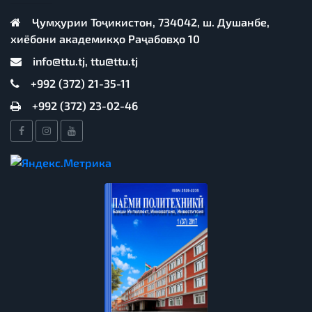
Ҷумҳурии Тоҷикистон, 734042, ш. Душанбе,
хиёбони академикҳо Раҷабовҳо 10
info@ttu.tj, ttu@ttu.tj
+992 (372) 21-35-11
+992 (372) 23-02-46