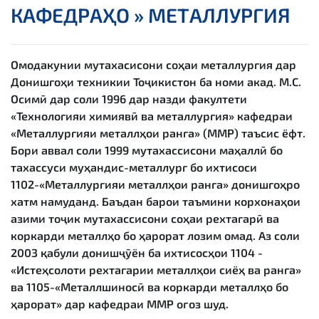
КАФЕДРАҲО »
МЕТАЛЛУРГИЯ
Омодакунии мутахасисони соҳаи металлургия дар
Донишгоҳи техникии Тоҷикистон ба номи акад. М.С.
Осимӣ дар соли 1996 дар назди факултети
«Технологияи химиявӣ ва металлургия» кафедраи
«Металлургияи металлҳои ранга» (ММР) таъсис ёфт.
Бори аввал соли 1999 мутахассисони маҳаллӣ бо
тахассуси муҳандис-металлург бо ихтисоси
1102-«Металлургияи металлҳои ранга» донишгоҳро
хатм намуданд. Баъдан барои таъмини корхонаҳои
азими тоҷик мутахассисони соҳаи рехтагарӣ ва
коркарди металлҳо бо ҳарорат лозим омад. Аз соли
2003 қабули донишҷӯён ба ихтисосҳои 1104 -
«Истеҳсолоти рехтагарии металлҳои сиёҳ ва ранга»
ва 1105-«Металлшиносӣ ва коркарди металлҳо бо
ҳарорат» дар кафедраи ММР оғоз шуд.