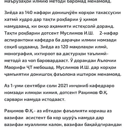
маърузаҳои илмию методӣ баромад менамояд.
Зиёда аз 140 нафари донишҷӯён корҳои тахассусии
хатмӣ худро дар таҳти роҳбарии ӯ ҳимоя
намудаанд, ки онҳо аҳамияти истеҳсолӣ доранд.
Таҳти роҳбарии дотсент Муслимов И.Ш. 2-нафар
аспирантони кафедра ба дараҷаи илмии номзади
соҳиб шудаанд. Зиёда аз 120 мақолаҳои илмӣ,
монография, ихтироот ва дастурҳои таълимӣ-
методӣ аз чоп баровардааст. Ӯ дорандаи Аълочии
Маорифи ҶТ мебошад. Муслимов И.Ш. дар корҳои
ҷамъиятии донишгоҳ фаъолона иштирок менамояд.
Аз 1-уми сентябри соли 2021 инҷониб кафедраро
номзади илмҳои химия, дотсент Раҳимов Ф.Қ.
сарвари намуда истодааст.
Раҳимов Ф.Қ.- аз ибтидои фаъолияти кориаш аз
вазифаи асистент ба кор шурӯъ намуда дар
вазифаи муаллими калон, вазифаи бақайдгирандаи