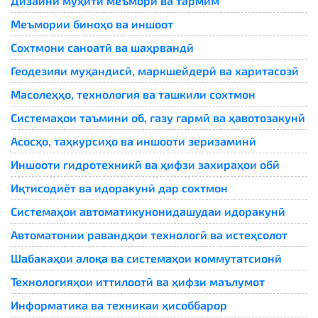
Дизайни муҳити меъморӣ ва тармим
Меъмории биноҳо ва иншоот
Сохтмони саноатӣ ва шаҳрвандӣ
Геодезияи муҳандисӣ, маркшейдерӣ ва харитасозӣ
Масолеҳҳо, технология ва ташкили сохтмон
Системаҳои таъмини об, газу гармӣ ва ҳавотозакунӣ
Асосҳо, таҳкурсиҳо ва иншооти зеризаминӣ
Иншооти гидротехникӣ ва ҳифзи захираҳои обӣ
Иқтисодиёт ва идоракунӣ дар сохтмон
Системаҳои автоматикунонидашудаи идоракунӣ
Автоматонии равандҳои технологӣ ва истеҳсолот
Шабакаҳои алоқа ва системаҳои коммутатсионӣ
Технологияҳои иттилоотӣ ва ҳифзи маълумот
Информатика ва техникаи ҳисоббарор