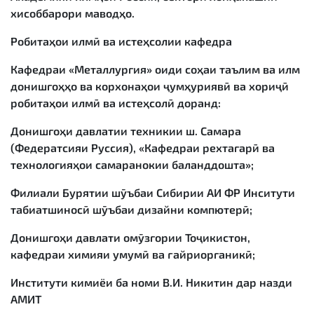
хисоббарори маводҳо.
Робитаҳои илмӣ ва истеҳсолии кафедра
Кафедраи «Металлургия» оиди соҳаи таълим ва илм
донишгоҳҳо ва корхонаҳои ҷумҳуриявӣ ва хориҷӣ
робитаҳои илмӣ ва истеҳсолӣ доранд:
Донишгоҳи давлатии техникии ш. Самара
(Федератсияи Руссия), «Кафедраи рехтагарӣ ва
технологияҳои самаранокии баланддошта»;
Филиали Бурятии шӯъбаи Сибирии АИ ФР Инситути
табиатшиносӣ шӯъбаи дизайни компютерӣ;
Донишгоҳи давлати омӯзгории Тоҷикистон,
кафедраи химияи умумӣ ва ғайриорганикӣ;
Институти кимиёи ба номи В.И. Никитин дар назди
АМИТ