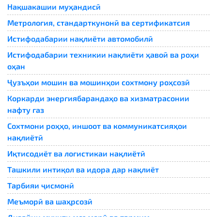
Нақшакашии муҳандисӣ
Метрология, стандарткунонӣ ва сертификатсия
Истифодабарии нақлиёти автомобилӣ
Истифодабарии техникии нақлиёти ҳавоӣ ва роҳи
оҳан
Ҷузъҳои мошин ва мошинҳои сохтмону роҳсозӣ
Коркарди энергиябарандаҳо ва хизматрасонии
нафту газ
Сохтмони роҳҳо, иншоот ва коммуникатсияҳои
нақлиётӣ
Иқтисодиёт ва логистикаи нақлиётӣ
Ташкили интиқол ва идора дар нақлиёт
Тарбияи ҷисмонӣ
Меъморӣ ва шаҳрсозӣ