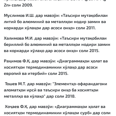
Zn» соли 2009.
Муслимов И.Ш. дар мавзӯи: «Таъсири мутақобилаи
литий бо алюминий ва металлҳои нодир замин ва
коркарди хӯлаҳои дар асоси онҳо» соли 2011.
Халимова М.И. дар мавзӯи: «Таъсири мутақобилаи
бериллий бо алюминий ва металлҳои нодири замин
ва коркарди хӯлаҳо дар асоси онҳо» соли 2015.
Раҳимов Ф.Қ. дар мавзӯи: «Диаграммаҳои ҳолат ва
хосиятҳои термодинамикии хӯлаҳо дар асоси
европий ва итербий» соли 2015.
Тошев М.Т. дар мавзӯи: "Элементҳо-офарандагони
аломатҳои ирсӣ ва таъсири онҳо ба хосиятҳои
металлҳо ва хӯлаҳо" дар соли 2018.
Хоҷаев Ф.Қ. дар мавзӯи: «Диаграммаҳои ҳолат ва
хосиятҳои термодинамикии хӯлаҳои сурб» дар соли