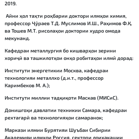
2019.
Айни ҳол таҳти роҳбарии доктори илмҳои химия,
профессор Ҷӯраев Т.Д. Муслимов И.Ш., Раҳимов Ф.Қ.
ва Тошев М.Т. рисолаҳои доктории худро омода
мекунанд.
Кафедраи металлургия бо кишварҳои зерини
хориҷӣ ва ташкилотҳои онҳо робитаҳои илмӣ дорад:
Институти энергетикии Москва, кафедраи
технологияи металлхо (д.и.т., профессор
Каримбеков М. А.);
Институти миллии тадқиқоти Маскав (MИСиС).
Донишгоҳи давлатии техникии Самара, кафедраи
рехтагарӣ ва технологияҳои самаранок;
Маркази илмии Бурятияи Шуъбаи Сибирии
Академияи илмҳои Россия, сектори лоиҳакашии