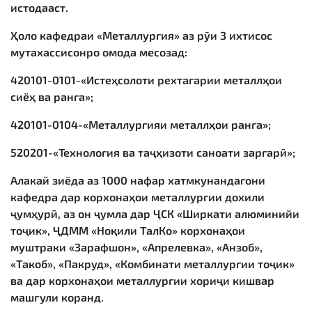
истодааст.
Ҳоло кафедраи «Металлургия» аз рӯи 3 ихтисос
мутахассисонро омода месозад:
420101-0101-«Истеҳсолоти рехтагарии металлҳои
сиёҳ ва ранга»;
420101-0104-«Металлургияи металлҳои ранга»;
520201-«Технология ва таҷҳизоти саноати заргарӣ»;
Алакай зиёда аз 1000 нафар хатмкунандагони
кафедра дар корхонаҳои металлургии дохили
ҷумҳурӣ, аз он ҷумла дар ҶСК «Ширкати алюминийи
тоҷик», ҶДММ «Ноқили ТалКо» корхонаҳои
муштраки «Зарафшон», «Апрелевка», «Анзоб»,
«Такоб», «Пакруд», «Комбинати металлургии тоҷик»
ва дар корхонаҳои металлургии хориҷи кишвар
машғули коранд.