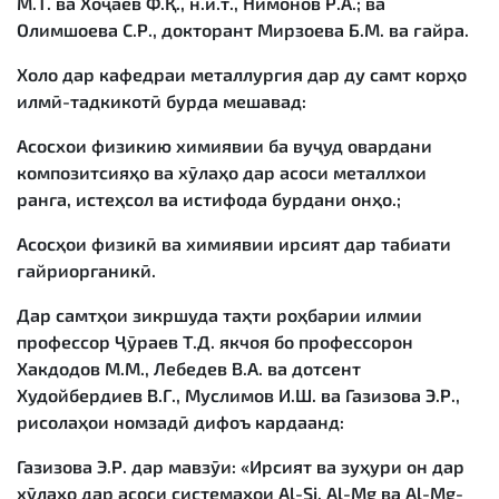
М.Т. ва Хоҷаев Ф.Қ., н.и.т., Нимонов Р.А.; ва
Олимшоева С.Р., докторант Мирзоева Б.М. ва ғайра.
Холо дар кафедраи металлургия дар ду самт корҳо
илмӣ-тадкикотӣ бурда мешавад:
Асосхои физикию химиявии ба вуҷуд овардани
композитсияҳо ва хӯлаҳо дар асоси металлхои
ранга, истеҳсол ва истифода бурдани онҳо.;
Асосҳои физикӣ ва химиявии ирсият дар табиати
ғайриорганикӣ.
Дар самтҳои зикршуда таҳти роҳбарии илмии
профессор Ҷӯраев Т.Д. якчоя бо профессорон
Хакдодов М.М., Лебедев В.А. ва дотсент
Худойбердиев В.Г., Муслимов И.Ш. ва Газизова Э.Р.,
рисолаҳои номзадӣ дифоъ кардаанд:
Газизова Э.Р. дар мавзӯи: «Ирсият ва зуҳури он дар
хӯлаҳо дар асоси системаҳои Аl-Si, Аl-Мg ва Аl-Мg-