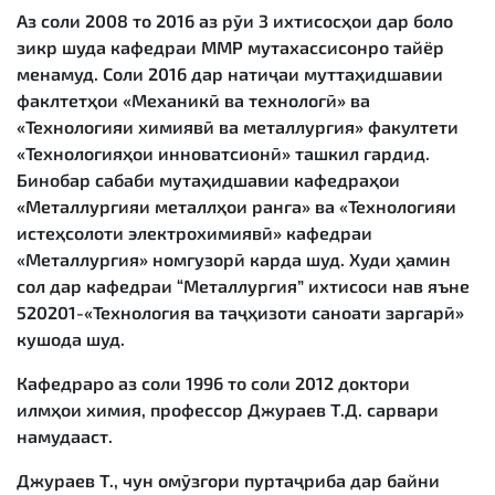
Аз соли 2008 то 2016 аз рӯи 3 ихтисосҳои дар боло
зикр шуда кафедраи ММР мутахассисонро тайёр
менамуд. Соли 2016 дар натиҷаи муттаҳидшавии
факлтетҳои «Механикӣ ва технологӣ» ва
«Технологияи химиявӣ ва металлургия» факултети
«Технологияҳои инноватсионӣ» ташкил гардид.
Бинобар сабаби мутаҳидшавии кафедраҳои
«Металлургияи металлҳои ранга» ва «Технологияи
истеҳсолоти электрохимиявӣ» кафедраи
«Металлургия» номгузорӣ карда шуд. Худи ҳамин
сол дар кафедраи “Металлургия” ихтисоси нав яъне
520201-«Технология ва таҷҳизоти саноати заргарӣ»
кушода шуд.
Кафедраро аз соли 1996 то соли 2012 доктори
илмҳои химия, профессор Джураев Т.Д. сарвари
намудааст.
Джураев Т., чун омӯзгори пуртаҷриба дар байни