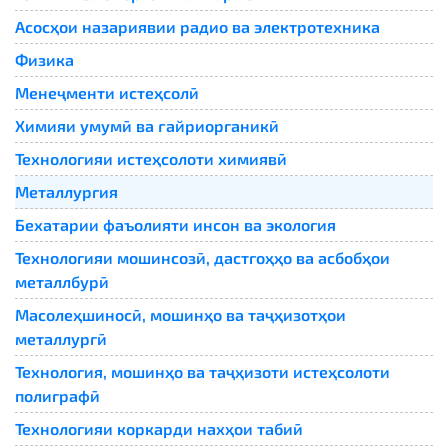
Асосҳои назариявии радио ва электротехника
Физика
Менеҷменти истеҳсолӣ
Химияи умумӣ ва ғайриорганикӣ
Технологияи истеҳсолоти химиявӣ
Металлургия
Бехатарии фаъолияти инсон ва экология
Технологияи мошинсозӣ, дастгоҳҳо ва асбобҳои
металлбурӣ
Масолеҳшиносӣ, мошинҳо ва таҷҳизотҳои
металлургӣ
Технология, мошинҳо ва таҷҳизоти истеҳсолоти
полиграфӣ
Технологияи коркарди нахҳои табиӣ