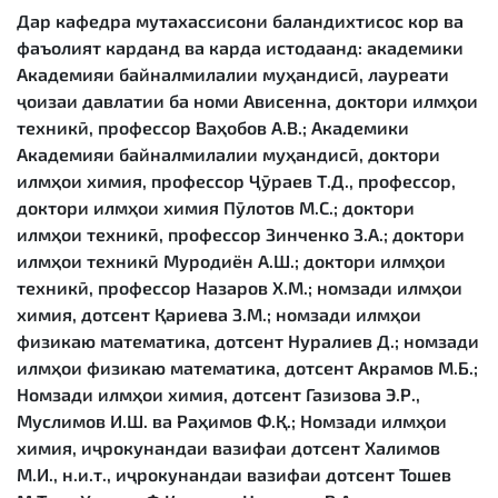
Дар кафедра мутахассисони баландихтисос кор ва
фаъолият карданд ва карда истодаанд: академики
Академияи байналмилалии муҳандисӣ, лауреати
ҷоизаи давлатии ба номи Ависенна, доктори илмҳои
техникӣ, профессор Ваҳобов А.В.; Академики
Академияи байналмилалии муҳандисӣ, доктори
илмҳои химия, профессор Ҷӯраев Т.Д., профессор,
доктори илмҳои химия Пӯлотов М.С.; доктори
илмҳои техникӣ, профессор Зинченко З.А.; доктори
илмҳои техникӣ Муродиён А.Ш.; доктори илмҳои
техникӣ, профессор Назаров Х.М.; номзади илмҳои
химия, дотсент Қариева З.М.; номзади илмҳои
физикаю математика, дотсент Нуралиев Д.; номзади
илмҳои физикаю математика, дотсент Акрамов М.Б.;
Номзади илмҳои химия, дотсент Газизова Э.Р.,
Муслимов И.Ш. ва Раҳимов Ф.Қ.; Номзади илмҳои
химия, иҷрокунандаи вазифаи дотсент Халимов
М.И., н.и.т., иҷрокунандаи вазифаи дотсент Тошев