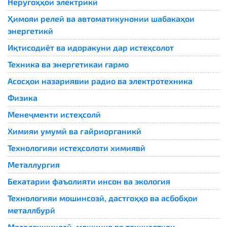
Неругоҳҳои электрикӣ
Ҳимояи релеӣ ва автоматикунонии шабакаҳои
энергетикӣ
Иқтисодиёт ва идоракуни дар истеҳсолот
Техника ва энергетикаи гармо
Асосҳои назариявии радио ва электротехника
Физика
Менеҷменти истеҳсолӣ
Химияи умумӣ ва ғайриорганикӣ
Технологияи истеҳсолоти химиявӣ
Металлургия
Бехатарии фаъолияти инсон ва экология
Технологияи мошинсозӣ, дастгоҳҳо ва асбобҳои
металлбурӣ
Масолеҳшиносӣ, мошинҳо ва таҷҳизотҳои