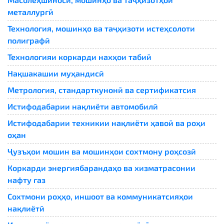
металлургӣ
Технология, мошинҳо ва таҷҳизоти истеҳсолоти
полиграфӣ
Технологияи коркарди нахҳои табиӣ
Нақшакашии муҳандисӣ
Метрология, стандарткунонӣ ва сертификатсия
Истифодабарии нақлиёти автомобилӣ
Истифодабарии техникии нақлиёти ҳавоӣ ва роҳи
оҳан
Ҷузъҳои мошин ва мошинҳои сохтмону роҳсозӣ
Коркарди энергиябарандаҳо ва хизматрасонии
нафту газ
Сохтмони роҳҳо, иншоот ва коммуникатсияҳои
нақлиётӣ