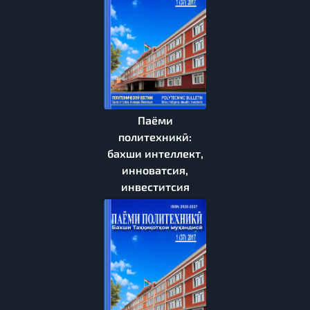
Паёми
политехникӣ:
бахши интеллект,
инноватсия,
инвеститсия