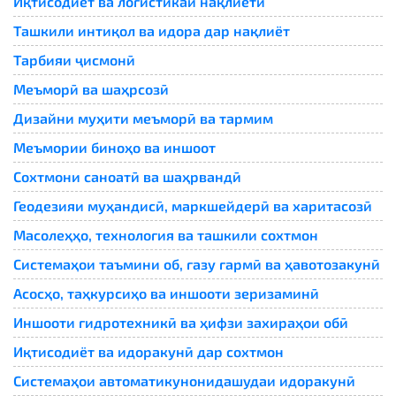
Иқтисодиёт ва логистикаи нақлиётӣ
Ташкили интиқол ва идора дар нақлиёт
Тарбияи ҷисмонӣ
Меъморӣ ва шаҳрсозӣ
Дизайни муҳити меъморӣ ва тармим
Меъмории биноҳо ва иншоот
Сохтмони саноатӣ ва шаҳрвандӣ
Геодезияи муҳандисӣ, маркшейдерӣ ва харитасозӣ
Масолеҳҳо, технология ва ташкили сохтмон
Системаҳои таъмини об, газу гармӣ ва ҳавотозакунӣ
Асосҳо, таҳкурсиҳо ва иншооти зеризаминӣ
Иншооти гидротехникӣ ва ҳифзи захираҳои обӣ
Иқтисодиёт ва идоракунӣ дар сохтмон
Системаҳои автоматикунонидашудаи идоракунӣ