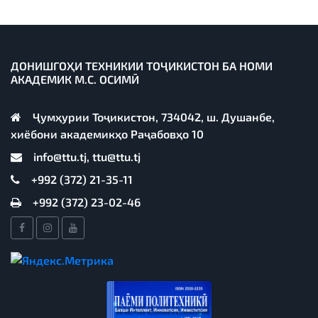
ДОНИШГОҲИ ТЕХНИКИИ ТОҶИКИСТОН БА НОМИ
АКАДЕМИК М.С. ОСИМӢ
Ҷумҳурии Тоҷикистон, 734042, ш. Душанбе,
хиёбони академикҳо Раҷабовҳо 10
info@ttu.tj, ttu@ttu.tj
+992 (372) 21-35-11
+992 (372) 23-02-46