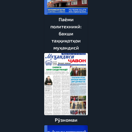
Паёми
политехникӣ:
бахши
таҳқиқотҳои
муҳандисӣ
Рӯзномаи