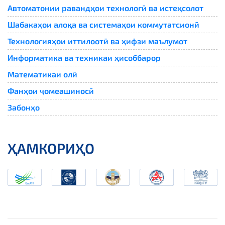
Автоматонии равандҳои технологӣ ва истеҳсолот
Шабакаҳои алоқа ва системаҳои коммутатсионӣ
Технологияҳои иттилоотӣ ва ҳифзи маълумот
Информатика ва техникаи ҳисоббарор
Математикаи олӣ
Фанҳои ҷомеашиносӣ
Забонҳо
ҲАМКОРИҲО