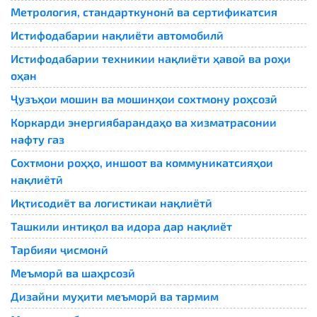
Метрология, стандарткунонӣ ва сертификатсия
Истифодабарии нақлиёти автомобилӣ
Истифодабарии техникии нақлиёти ҳавоӣ ва роҳи
оҳан
Ҷузъҳои мошин ва мошинҳои сохтмону роҳсозӣ
Коркарди энергиябарандаҳо ва хизматрасонии
нафту газ
Сохтмони роҳҳо, иншоот ва коммуникатсияҳои
нақлиётӣ
Иқтисодиёт ва логистикаи нақлиётӣ
Ташкили интиқол ва идора дар нақлиёт
Тарбияи ҷисмонӣ
Меъморӣ ва шаҳрсозӣ
Дизайни муҳити меъморӣ ва тармим