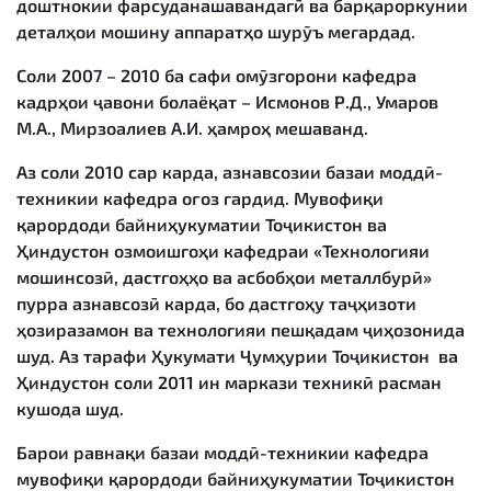
доштнокии фарсуданашавандагӣ ва барқароркунии
деталҳои мошину аппаратҳо шурӯъ мегардад.
Соли 2007 – 2010 ба сафи омӯзгорони кафедра
кадрҳои ҷавони болаёқат – Исмонов Р.Д., Умаров
М.А., Мирзоалиев А.И. ҳамроҳ мешаванд.
Аз соли 2010 сар карда, азнавсозии базаи моддӣ-
техникии кафедра оғоз гардид. Мувофиқи
қарордоди байниҳукуматии Тоҷикистон ва
Ҳиндустон озмоишгоҳи кафедраи «Технологияи
мошинсозӣ, дастгоҳҳо ва асбобҳои металлбурӣ»
пурра азнавсозӣ карда, бо дастгоҳу таҷҳизоти
ҳозиразамон ва технологияи пешқадам ҷиҳозонида
шуд. Аз тарафи Ҳукумати Ҷумҳурии Тоҷикистон ва
Ҳиндустон соли 2011 ин маркази техникӣ расман
кушода шуд.
Барои равнақи базаи моддӣ-техникии кафедра
мувофиқи қарордоди байниҳукуматии Тоҷикистон