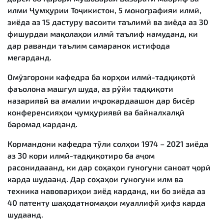
илми Ҷумҳурии Тоҷикистон, 5 монографияи илмӣ,
зиёда аз 15 дастуру васоити таълимӣ ва зиёда аз 30
фишурдаи мақолаҳои илмӣ таълиф намуданд, ки
дар раванди таълим самаранок истифода
мегарданд.
Омӯзгорони кафедра ба корҳои илмӣ-тадқиқотӣ
фаъолона машғул шуда, аз рӯйи тадқиқоти
назариявӣ ва амалии иҷрокардаашон дар бисёр
конференсияҳои ҷумҳуриявӣ ва байналхалқӣ
баромад карданд.
Кормандони кафедра тӯли солҳои 1974 – 2021 зиёда
аз 30 кори илмӣ-тадқиқотиро ба аҷом
расонидааанд, ки дар соҳаҳои гуногуни саноат ҷорӣ
карда шудаанд. Дар соҳаҳои гуногуни илм ва
техника навовариҳои зиёд карданд, ки бо зиёда аз
40 патенту шаҳодатномаҳои муаллифӣ ҳифз карда
шудаанд.