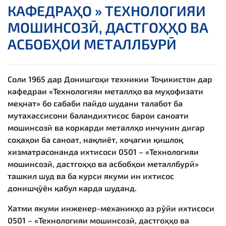
КАФЕДРАҲО »
ТЕХНОЛОГИЯИ
МОШИНСОЗӢ, ДАСТГОҲҲО ВА
АСБОБҲОИ МЕТАЛЛБУРӢ
Соли 1965 дар Донишгоҳи техникии Тоҷикистон дар
кафедраи «Технологияи металлҳо ва муҳофизати
меҳнат» бо сабаби пайдо шудани талабот ба
мутахассисони баландихтисос барои саноати
мошинсозӣ ва коркарди металлҳо инчунин дигар
соҳаҳои ба саноат, нақлиёт, хоҷагии қишлоқ
хизматрасонанда ихтисоси 0501 – «Технологияи
мошинсозӣ, дастгоҳҳо ва асбобҳои металлбурӣ»
ташкил шуд ва ба курси якуми ин ихтисос
донишҷӯён қабул карда шуданд.
Хатми якуми инженер-механикҳо аз рӯйи ихтисоси
0501 – «Технологияи мошинсозӣ, дастгоҳҳо ва