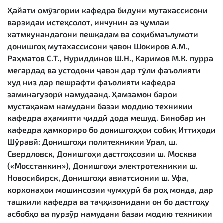
Ҳайати омӯзгории кафедра бидуни мутахассисони
варзидаи истеҳсолот, инчунин аз ҷумлаи
хатмкунандагони пешқадам ва соҳибмаълумоти
донишгоҳ мутахассисони ҷавон Шокиров А.М.,
Раҳматов С.Т., Нуриддинов Ш.Н., Каримов М.К. пурра
мегардад ва устодони ҷавон дар тӯли фаъолияти
худ низ дар пешрафти фаъолияти кафедра
заминагузорӣ намудаанд. Ҳамзамон барои
мустаҳакам намудани базаи моддию техникии
кафедра аҳамияти ҷиддӣ дода мешуд. Бинобар ин
кафедра ҳамкориро бо донишгоҳҳои собиқ Иттиҳоди
Шӯравӣ: Донишгоҳи политехникии Урал, ш.
Свердловск, Донишгоҳи дастгоҳсозии ш. Москва
(«Мосстанкин»), Донишгоҳи электротехникии ш.
Новосибирск, Донишгоҳи авиатсионии ш. Уфа,
корхонаҳои мошинсозии ҷумҳурӣ ба роҳ монда, дар
ташкили кафедра ва таҷҳизонидани он бо дастгоҳу
асбобҳо ва пурзӯр намудани базаи модию техникии