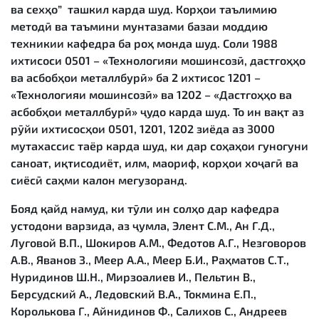
ва сехҳо” ташкил карда шуд. Корҳои таълимию
методӣ ва таъмини мунтазами базаи моддию
техникии кафедра ба роҳ монда шуд. Соли 1988
ихтисоси 0501 – «Технологияи мошинсозӣ, дастгоҳҳо
ва асбобҳои металлбурӣ» ба 2 ихтисос 1201 –
«Технологияи мошинсозӣ» ва 1202 – «Дастгоҳҳо ва
асбобҳои металлбурӣ» ҷудо карда шуд. То ин вақт аз
рӯйи ихтисосҳои 0501, 1201, 1202 зиёда аз 3000
мутахассис таёр карда шуд, ки дар соҳаҳои гуногуни
саноат, иқтисодиёт, илм, маориф, корҳои хоҷагӣ ва
сиёсӣ саҳми калон мегузоранд.
Бояд қайд намуд, ки тӯли ин солҳо дар кафедра
устодони варзида, аз ҷумла, Элент С.М., Ан Г.Д.,
Луговой В.П., Шокиров А.М., Федотов А.Г., Незговоров
А.В., Яванов З., Меер А.А., Меер Б.И., Раҳматов С.Т.,
Нуридинов Ш.Н., Мирзоалиев И., Пельтин В.,
Берсудский А., Ледовский В.А., Токмина Е.П.,
Королькова Г., Айнидинов Ф., Салихов С., Андреев