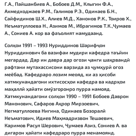
Г.А., Пайшанбиев А., Бобоев Д.М,, Клыгин Ф.А.,
Ахмедходжаев Р.М., Галимов Р.Э., Одинаев Б.Н.,
Сайфидинов Ш.Х., Алиев М.Д., Ханонов Р.К., Тоиров Х.,
Неъматуллоева Н., Азимов М., Ибрагимов Т.К.,Ҷумаев
А., Сониев А. кор ва фаъолият намудаанд.
Солҳои 1991 – 1993 Нуриддинов Шарифҷон
Нуриддинович ба вазифаи мудири кафедра таъйин
мегардад. Дар ин давра дар оғози ҷанги шаҳрвандӣ
рафтани мутахассисони варзида аз ҷумҳурӣ оғоз
меёбад. Кафедраро лозим меояд, ки аз ҳисоби
хатмкунандагони ихтисосҳои кафедра ва кадрҳои
маҳаллӣ ҳайати омӯзгоронро пурра намояд.
Хатмкунандагони солҳои 1990 – 1991 Бобоев Даврон
Манонович, Сафаров Аҳрор Мирзоевич,
Негматуллоева Нигина, Одинаев Бозоралӣ
Неъматович, Идиев Маҳмадризвон Тешаевич,
Каримов Расул Шерович, Ҷумаев Азиз, Сониев А. ва
дигарон ҳайати кафедраро пурра менамоянд.