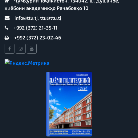
Ҷумҳурии Тоҷикистон, 734042, ш. Душанбе,
хиёбони академикҳо Раҷабовҳо 10
info@ttu.tj, ttu@ttu.tj
+992 (372) 21-35-11
+992 (372) 23-02-46