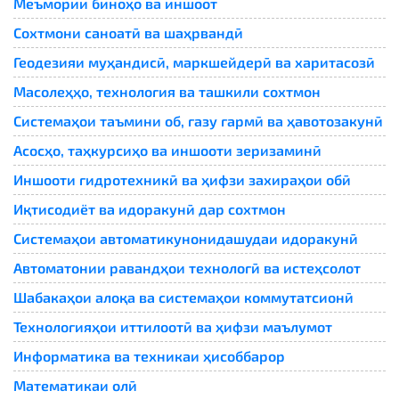
Меъмории биноҳо ва иншоот
Сохтмони саноатӣ ва шаҳрвандӣ
Геодезияи муҳандисӣ, маркшейдерӣ ва харитасозӣ
Масолеҳҳо, технология ва ташкили сохтмон
Системаҳои таъмини об, газу гармӣ ва ҳавотозакунӣ
Асосҳо, таҳкурсиҳо ва иншооти зеризаминӣ
Иншооти гидротехникӣ ва ҳифзи захираҳои обӣ
Иқтисодиёт ва идоракунӣ дар сохтмон
Системаҳои автоматикунонидашудаи идоракунӣ
Автоматонии равандҳои технологӣ ва истеҳсолот
Шабакаҳои алоқа ва системаҳои коммутатсионӣ
Технологияҳои иттилоотӣ ва ҳифзи маълумот
Информатика ва техникаи ҳисоббарор
Математикаи олӣ