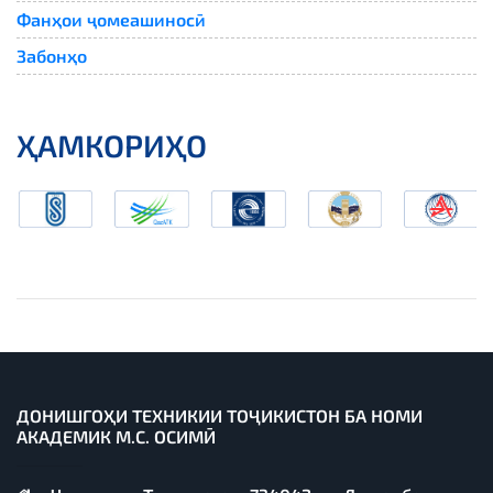
Фанҳои ҷомеашиносӣ
Забонҳо
ҲАМКОРИҲО
ДОНИШГОҲИ ТЕХНИКИИ ТОҶИКИСТОН БА НОМИ
АКАДЕМИК М.С. ОСИМӢ