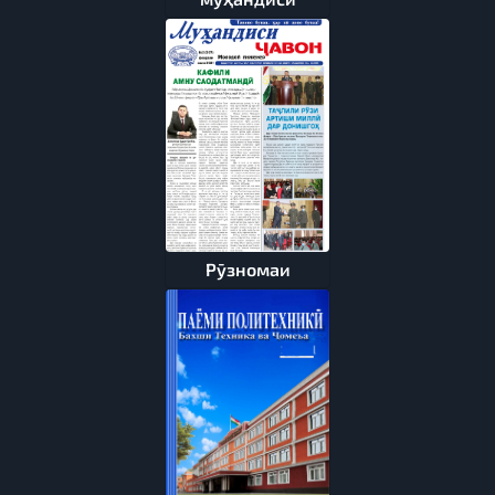
Рӯзномаи