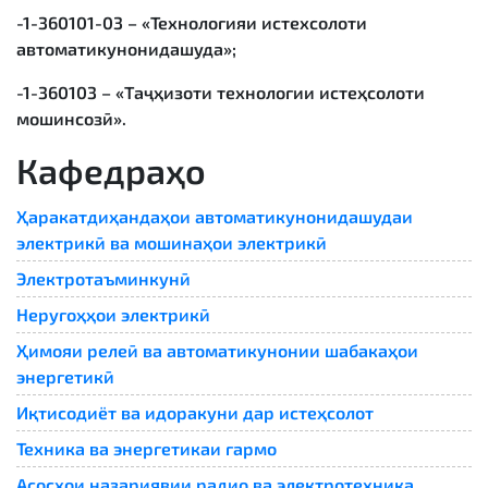
-1-360101-03 – «Технологияи истехсолоти
автоматикунонидашуда»;
-1-360103 – «Таҷҳизоти технологии истеҳсолоти
мошинсозӣ».
Кафедраҳо
Ҳаракатдиҳандаҳои автоматикунонидашудаи
электрикӣ ва мошинаҳои электрикӣ
Электротаъминкунӣ
Неругоҳҳои электрикӣ
Ҳимояи релеӣ ва автоматикунонии шабакаҳои
энергетикӣ
Иқтисодиёт ва идоракуни дар истеҳсолот
Техника ва энергетикаи гармо
Асосҳои назариявии радио ва электротехника