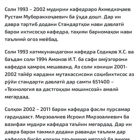
Соли 1993 – 2002 мудирии кафедраро Ахмедхоҷаев
Рустам Муборакхоҷаевич ба ӯҳда дошт. Дар ин
давра тартиб додани Стандартҳои нави давлатӣ
барои ихтисосҳо кафедра, таҳияи барномаҳои нави
таълимӣ оғоз меёбад.
Соли 1993 хатмкунандагони кафедра Содиқов Х.С. ва
баъдан соли 1994 Амонов И.Т. ба сафи омӯзгорони
кафедра ҳамроҳ мешаванд. Аз соли хониши 2001-
2002 тайёр кардани мутахассисони соҳибихтисос аз
рӯйи стандарти давлатӣ дар самти 651400 –
«Технология ва дастгоҳҳои мошинсозӣ» амалӣ
мегардад.
Солҳои 2002 – 2011 барои кафедра фасли пурсамар
гардидааст. Мирзоалиев Исроил Мирзоалиевич ба
вазифаи мудири кафедра таъйин мегардад. Дар ин
давра барои такмил додани раванди таълим дар
кафедра бисёр корҳои таълимию методӣ ба анҷом