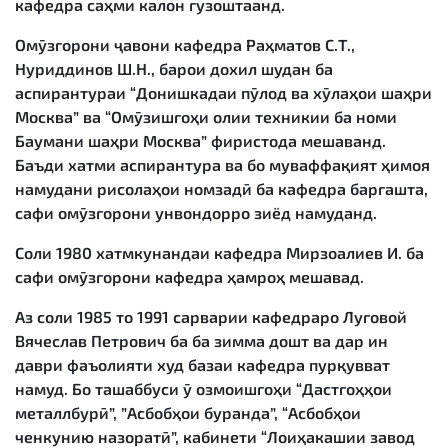
кафедра саҳми калон гузоштаанд.
Омӯзгорони ҷавони кафедра Раҳматов С.Т.,
Нуриддинов Ш.Н., барои дохил шудан ба
аспирантураи “Донишкадаи пӯлод ва хӯлаҳои шаҳри
Москва” ва “Омӯзишгоҳи олии техникии ба номи
Баумани шаҳри Москва” фиристода мешаванд.
Баъди хатми аспирантура ва бо муваффақият ҳимоя
намудани рисолаҳои номзадӣ ба кафедра баргашта,
сафи омӯзгорони унвондорро зиёд намуданд.
Соли 1980 хатмкунандаи кафедра Мирзоалиев И. ба
сафи омӯзгорони кафедра ҳамроҳ мешавад.
Аз соли 1985 то 1991 сарварии кафедраро Луговой
Вячеслав Петрович ба ба зимма дошт ва дар ин
даври фаъолияти худ базаи кафедра пурқувват
намуд. Бо ташаббуси ӯ озмоишгоҳи “Дастгоҳҳои
металлбурӣ”, ”Асбобҳои буранда”, “Асбобҳои
ченкунию назоратӣ”, кабинети “Лоиҳакашии завод