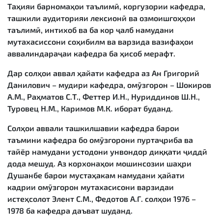
Таҳияи барномаҳои таълимӣ, коргузории кафедра,
ташкили аудиторияи лексионӣ ва озмоишгоҳҳои
таълимӣ, интихоб ва ба кор ҷалб намудани
мутахасиссони соҳибилм ва варзида вазифаҳои
аввалиндараҷаи кафедра ба ҳисоб мерафт.
Дар солҳои аввал ҳайати кафедра аз Ан Григорий
Данилович – мудири кафедра, омӯзгорон – Шокиров
А.М., Раҳматов С.Т., Феттер И.Н., Нуриддинов Ш.Н.,
Туровец Н.М., Каримов М.К. иборат буданд.
Солҳои аввали ташкилшавии кафедра барои
таъмини кафедра бо омӯзгорони пуртаҷриба ва
тайёр намудани устодони унвондор диққати ҷиддӣ
дода мешуд. Аз корхонаҳои мошинсозии шаҳри
Душанбе барои мустаҳакам намудани ҳайати
кадрии омӯзгорон мутахасисони варзидаи
истеҳсолот Элент С.М., Федотов А.Г. солҳои 1976 –
1978 ба кафедра даъват шуданд.