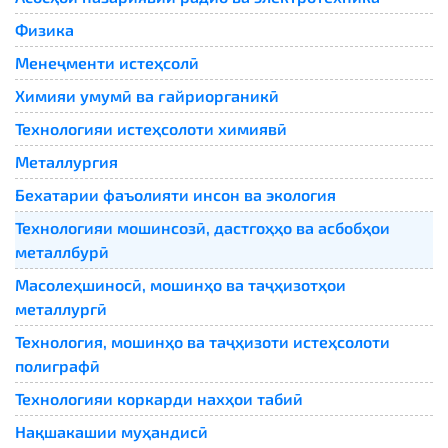
Физика
Менеҷменти истеҳсолӣ
Химияи умумӣ ва ғайриорганикӣ
Технологияи истеҳсолоти химиявӣ
Металлургия
Бехатарии фаъолияти инсон ва экология
Технологияи мошинсозӣ, дастгоҳҳо ва асбобҳои
металлбурӣ
Масолеҳшиносӣ, мошинҳо ва таҷҳизотҳои
металлургӣ
Технология, мошинҳо ва таҷҳизоти истеҳсолоти
полиграфӣ
Технологияи коркарди нахҳои табиӣ
Нақшакашии муҳандисӣ