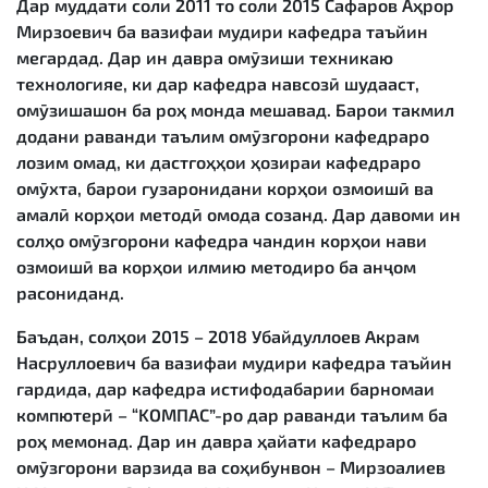
Дар муддати соли 2011 то соли 2015 Сафаров Аҳрор
Мирзоевич ба вазифаи мудири кафедра таъйин
мегардад. Дар ин давра омӯзиши техникаю
технологияе, ки дар кафедра навсозӣ шудааст,
омӯзишашон ба роҳ монда мешавад. Барои такмил
додани раванди таълим омӯзгорони кафедраро
лозим омад, ки дастгоҳҳои ҳозираи кафедраро
омӯхта, барои гузаронидани корҳои озмоишӣ ва
амалӣ корҳои методӣ омода созанд. Дар давоми ин
солҳо омӯзгорони кафедра чандин корҳои нави
озмоишӣ ва корҳои илмию методиро ба анҷом
расониданд.
Баъдан, солҳои 2015 – 2018 Убайдуллоев Акрам
Насруллоевич ба вазифаи мудири кафедра таъйин
гардида, дар кафедра истифодабарии барномаи
компютерӣ – “KOMПАС”-ро дар раванди таълим ба
роҳ мемонад. Дар ин давра ҳайати кафедраро
омӯзгорони варзида ва соҳибунвон – Мирзоалиев