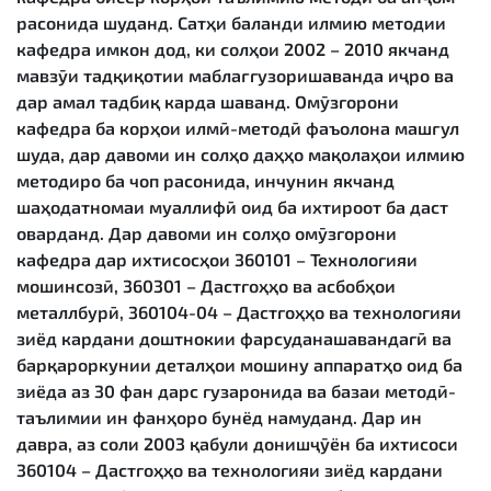
расонида шуданд. Сатҳи баланди илмию методии
кафедра имкон дод, ки солҳои 2002 – 2010 якчанд
мавзӯи тадқиқотии маблағгузоришаванда иҷро ва
дар амал тадбиқ карда шаванд. Омӯзгорони
кафедра ба корҳои илмӣ-методӣ фаъолона машғул
шуда, дар давоми ин солҳо даҳҳо мақолаҳои илмию
методиро ба чоп расонида, инчунин якчанд
шаҳодатномаи муаллифӣ оид ба ихтироот ба даст
оварданд. Дар давоми ин солҳо омӯзгорони
кафедра дар ихтисосҳои 360101 – Технологияи
мошинсозӣ, 360301 – Дастгоҳҳо ва асбобҳои
металлбурӣ, 360104-04 – Дастгоҳҳо ва технологияи
зиёд кардани доштнокии фарсуданашавандагӣ ва
барқароркунии деталҳои мошину аппаратҳо оид ба
зиёда аз 30 фан дарс гузаронида ва базаи методӣ-
таълимии ин фанҳоро бунёд намуданд. Дар ин
давра, аз соли 2003 қабули донишҷӯён ба ихтисоси
360104 – Дастгоҳҳо ва технологияи зиёд кардани