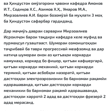
ва Ҳиндустон омӯзгорони ҷавони кафедра Амонов
И.Т., Содиқов Х.С., Азимов Х.Ҳ., Умаров М.А.,
Мирзоалиев А.И. барои бозомӯзӣ ба муҳлати 3 моҳ
ба Ҳиндустон сафарбар гардиданд.
Дар маҷмӯъ давраи сарварии Мирзоалиев
Исроилҷон барои тақдири кафедра хеле муфид ва
пурмаҳсул гузаштааст. Шумораи озмоишгоҳҳои
таҷрибавӣ ба таври прогрессивӣ меафзоянд ва дар
натиҷа шумораи онон аз қитъаҳои коркарди
намунаҳо, коркард бо фишор, қитъаи кафшергарӣ,
қитъаи коркарди механикӣ, қитъаи коркарди
термикӣ, қитъаи асбобҳои назоратӣ, қитъаи
дастгоҳҳои электроэрозионии бо барномаи рақамӣи
идорашаванда, қитъаи дастгоҳҳои коркарди
механикии бо барномаи рақамӣ идорашаванда,
дастгоҳҳои харротӣ 2 адад ва дастгоҳҳои фрезерӣ 2
адад мерасанд.