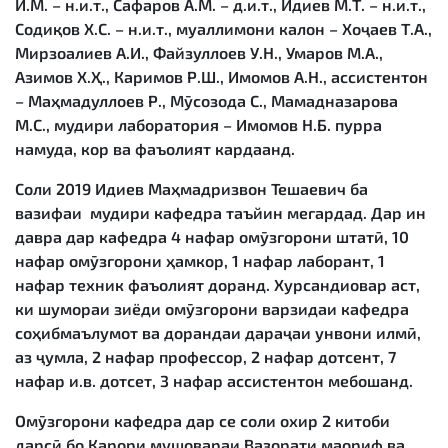
И.М. – н.и.т., Сафаров А.М. – д.и.т., Идиев М.Т. – н.и.т.,
Содиқов Х.С. – н.и.т., муаллимони калон – Хоҷаев Т.А.,
Мирзоалиев А.И., Файзуллоев У.Н., Умаров М.А.,
Азимов Х.Ҳ., Каримов Р.Ш., Имомов А.Н., ассистентон
– Маҳмадуллоев Р., Мӯсозода С., Мамадназарова
М.С., мудири лаборатория – Имомов Н.Б. пурра
намуда, кор ва фаъолият кардаанд.
Соли 2019 Идиев Маҳмадризвон Тешаевич ба
вазифаи мудири кафедра таъйин мегардад. Дар ин
давра дар кафедра 4 нафар омӯзгорони штатӣ, 10
нафар омӯзгорони ҳамкор, 1 нафар лаборант, 1
нафар техник фаъолият доранд. Хурсандиовар аст,
ки шумораи зиёди омӯзгорони варзидаи кафедра
соҳибмаълумот ва дорандаи дараҷаи унвони илмӣ,
аз ҷумла, 2 нафар профессор, 2 нафар дотсент, 7
нафар и.в. дотсет, 3 нафар ассистентон мебошанд.
Омӯзгорони кафедра дар се соли охир 2 китоби
дарсӣ бо Қарори мушовараи Вазорати маориф ва