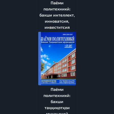
Паёми
политехникӣ:
бахши интеллект,
инноватсия,
инвеститсия
Паёми
политехникӣ:
бахши
таҳқиқотҳои
муҳандисӣ