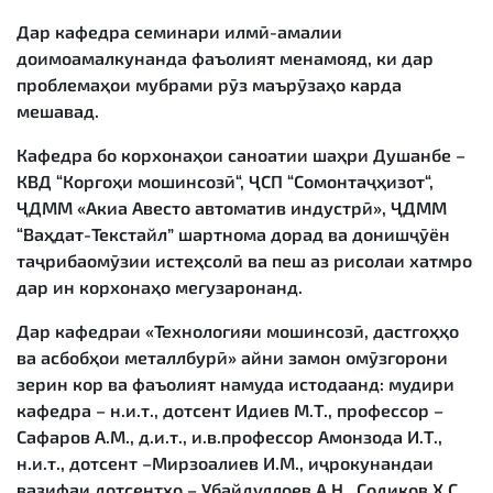
Дар кафедра семинари илмӣ-амалии
доимоамалкунанда фаъолият менамояд, ки дар
проблемаҳои мубрами рӯз маърӯзаҳо карда
мешавад.
Кафедра бо корхонаҳои саноатии шаҳри Душанбе –
КВД “Коргоҳи мошинсозӣ“, ҶСП “Сомонтаҷҳизот“,
ҶДММ «Акиа Авесто автоматив индустрӣ», ҶДММ
“Ваҳдат-Текстайл” шартнома дорад ва донишҷӯён
таҷрибаомӯзии истеҳсолӣ ва пеш аз рисолаи хатмро
дар ин корхонаҳо мегузаронанд.
Дар кафедраи «Технологияи мошинсозӣ, дастгоҳҳо
ва асбобҳои металлбурӣ» айни замон омӯзгорони
зерин кор ва фаъолият намуда истодаанд: мудири
кафедра – н.и.т., дотсент Идиев М.Т., профессор –
Сафаров А.М., д.и.т., и.в.профессор Амонзода И.Т.,
н.и.т., дотсент –Мирзоалиев И.М., иҷрокунандаи
вазифаи дотсентҳо – Убайдуллоев А.Н., Содиқов Х.С.,