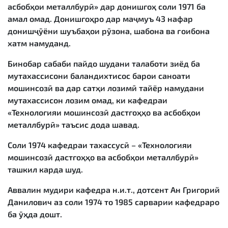
асбобҳои металлбурӣ» дар донишгоҳ соли 1971 ба
амал омад. Донишгоҳро дар маҷмуъ 43 нафар
донишҷӯёни шуъбаҳои рӯзона, шабона ва ғоибона
хатм намуданд.
Бинобар сабаби пайдо шудани талаботи зиёд ба
мутахассисони баландихтисос барои саноати
мошинсозӣ ва дар сатҳи лозимӣ тайёр намудани
мутахассисон лозим омад, ки кафедраи
«Технологияи мошинсозӣ дастгоҳҳо ва асбобҳои
металлбурӣ» таъсис дода шавад.
Соли 1974 кафедраи тахассусӣ – «Технологияи
мошинсозӣ дастгоҳҳо ва асбобҳои металлбурӣ»
ташкил карда шуд.
Аввалин мудири кафедра н.и.т., дотсент Ан Григорий
Данилович аз соли 1974 то 1985 сарварии кафедраро
ба ӯҳда дошт.