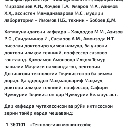
Мирзоалиев А.И., Хоҷаев Т.А., Умаров М.А., Азимов
Х.Ҳ., ассистен Мамадназарова М.С., мудири
лаборатория – Имомов Н.Б., техник – Бобоев Д.М.
Хатмкунандагони кафедра – Ҳақдодов М.М., Азизов
Р.О., Саидаминов И., Сафаров А.М., Амонзода И.Т.
рисолаи докториро ҳимоя намуда, ба унвони
доктори илмҳои техникӣ, профессор сазовор
гаштаанд. Ҳамзамон Амонзода Илҳом Темур –
вакилии Маҷлиси намояндагон, ректории
Донишгоҳи технологии Тоҷикистонро ба зимма
дорад. Ҳакдододов Маҳмадшариф Маҳмуд –
доктори илмҳои техникӣ, профессор, Сафири
Ҷумҳурии Тоҷикистон дар Ҷумҳурии Беларус аст.
Дар кафедра мутахассисон аз рӯйи ихтисосҳои
зерин тайёр карда мешаванд:
-1-360101 – «Технологияи мошинсозӣ»;