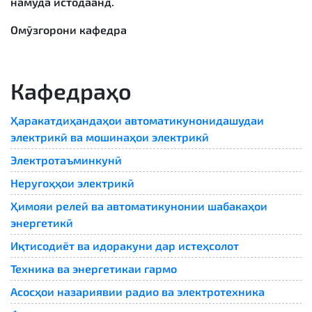
намуда истодаанд.
Омӯзгорони кафедра
Кафедраҳо
Ҳаракатдиҳандаҳои автоматикунонидашудаи
электрикӣ ва мошинаҳои электрикӣ
Электротаъминкунӣ
Неругоҳҳои электрикӣ
Ҳимояи релеӣ ва автоматикунонии шабакаҳои
энергетикӣ
Иқтисодиёт ва идоракуни дар истеҳсолот
Техника ва энергетикаи гармо
Асосҳои назариявии радио ва электротехника