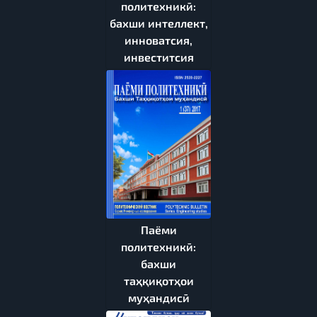
политехникӣ:
бахши интеллект,
инноватсия,
инвеститсия
Паёми
политехникӣ:
бахши
таҳқиқотҳои
муҳандисӣ