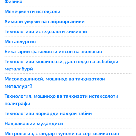
Физика
Менеҷменти истеҳсолӣ
Химияи умумӣ ва ғайриорганикӣ
Технологияи истеҳсолоти химиявӣ
Металлургия
Бехатарии фаъолияти инсон ва экология
Технологияи мошинсозӣ, дастгоҳҳо ва асбобҳои
металлбурӣ
Масолеҳшиносӣ, мошинҳо ва таҷҳизотҳои
металлургӣ
Технология, мошинҳо ва таҷҳизоти истеҳсолоти
полиграфӣ
Технологияи коркарди нахҳои табиӣ
Нақшакашии муҳандисӣ
Метрология, стандарткунонӣ ва сертификатсия