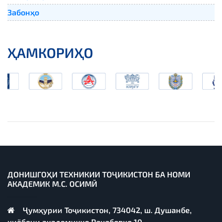
Забонҳо
ҲАМКОРИҲО
ДОНИШГОҲИ ТЕХНИКИИ ТОҶИКИСТОН БА НОМИ
АКАДЕМИК М.С. ОСИМӢ
Ҷумҳурии Тоҷикистон, 734042, ш. Душанбе,
хиёбони академикҳо Раҷабовҳо 10