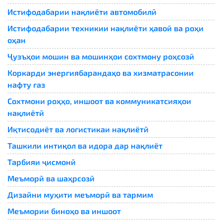
Истифодабарии нақлиёти автомобилӣ
Истифодабарии техникии нақлиёти ҳавоӣ ва роҳи
оҳан
Ҷузъҳои мошин ва мошинҳои сохтмону роҳсозӣ
Коркарди энергиябарандаҳо ва хизматрасонии
нафту газ
Сохтмони роҳҳо, иншоот ва коммуникатсияҳои
нақлиётӣ
Иқтисодиёт ва логистикаи нақлиётӣ
Ташкили интиқол ва идора дар нақлиёт
Тарбияи ҷисмонӣ
Меъморӣ ва шаҳрсозӣ
Дизайни муҳити меъморӣ ва тармим
Меъмории биноҳо ва иншоот