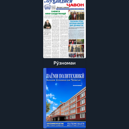
Рӯзномаи