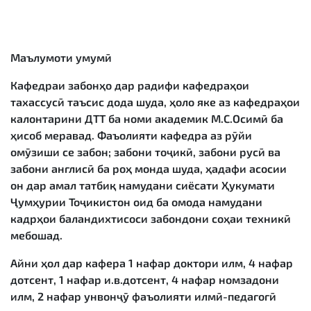
Маълумоти умумӣ
Кафедраи забонҳо дар радифи кафедраҳои
тахассусӣ таъсис дода шуда, ҳоло яке аз кафедраҳои
калонтарини ДТТ ба номи академик М.С.Осимӣ ба
ҳисоб меравад. Фаъолияти кафедра аз рӯйи
омӯзиши се забон; забони тоҷикӣ, забони русӣ ва
забони англисӣ ба роҳ монда шуда, ҳадафи асосии
он дар амал татбиқ намудани сиёсати Ҳукумати
Ҷумҳурии Тоҷикистон оид ба омода намудани
кадрҳои баландихтисоси забондони соҳаи техникӣ
мебошад.
Айни ҳол дар кафера 1 нафар доктори илм, 4 нафар
дотсент, 1 нафар и.в.дотсент, 4 нафар номзадони
илм, 2 нафар унвонҷӯ фаъолияти илмӣ-педагогӣ