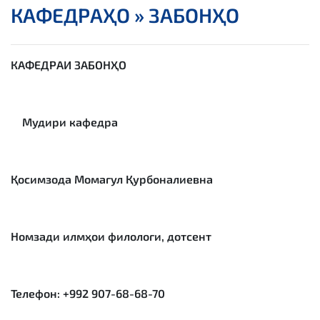
КАФЕДРАҲО »
ЗАБОНҲО
КАФЕДРАИ ЗАБОНҲО
Мудири кафедра
Қ
осимзода Момагул
Қ
урбоналиевна
Номзади илмҳои филологи, дотсент
Телефон: +992 907-68-68-70