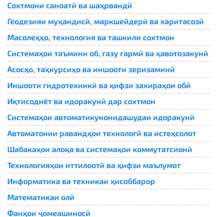
Сохтмони саноатӣ ва шаҳрвандӣ
Геодезияи муҳандисӣ, маркшейдерӣ ва харитасозӣ
Масолеҳҳо, технология ва ташкили сохтмон
Системаҳои таъмини об, газу гармӣ ва ҳавотозакунӣ
Асосҳо, таҳкурсиҳо ва иншооти зеризаминӣ
Иншооти гидротехникӣ ва ҳифзи захираҳои обӣ
Иқтисодиёт ва идоракунӣ дар сохтмон
Системаҳои автоматикунонидашудаи идоракунӣ
Автоматонии равандҳои технологӣ ва истеҳсолот
Шабакаҳои алоқа ва системаҳои коммутатсионӣ
Технологияҳои иттилоотӣ ва ҳифзи маълумот
Информатика ва техникаи ҳисоббарор
Математикаи олӣ
Фанҳои ҷомеашиносӣ