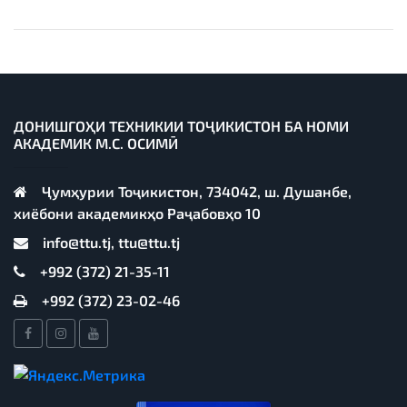
ДОНИШГОҲИ ТЕХНИКИИ ТОҶИКИСТОН БА НОМИ
АКАДЕМИК М.С. ОСИМӢ
Ҷумҳурии Тоҷикистон, 734042, ш. Душанбе,
хиёбони академикҳо Раҷабовҳо 10
info@ttu.tj, ttu@ttu.tj
+992 (372) 21-35-11
+992 (372) 23-02-46