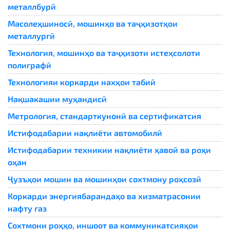
металлбурӣ
Масолеҳшиносӣ, мошинҳо ва таҷҳизотҳои
металлургӣ
Технология, мошинҳо ва таҷҳизоти истеҳсолоти
полиграфӣ
Технологияи коркарди нахҳои табиӣ
Нақшакашии муҳандисӣ
Метрология, стандарткунонӣ ва сертификатсия
Истифодабарии нақлиёти автомобилӣ
Истифодабарии техникии нақлиёти ҳавоӣ ва роҳи
оҳан
Ҷузъҳои мошин ва мошинҳои сохтмону роҳсозӣ
Коркарди энергиябарандаҳо ва хизматрасонии
нафту газ
Сохтмони роҳҳо, иншоот ва коммуникатсияҳои