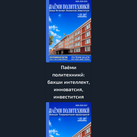
Паёми
политехникӣ:
бахши интеллект,
инноватсия,
инвеститсия