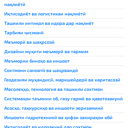
нақлиётӣ
Иқтисодиёт ва логистикаи нақлиётӣ
Ташкили интиқол ва идора дар нақлиёт
Тарбияи ҷисмонӣ
Меъморӣ ва шаҳрсозӣ
Дизайни муҳити меъморӣ ва тармим
Меъмории биноҳо ва иншоот
Сохтмони саноатӣ ва шаҳрвандӣ
Геодезияи муҳандисӣ, маркшейдерӣ ва харитасозӣ
Масолеҳҳо, технология ва ташкили сохтмон
Системаҳои таъмини об, газу гармӣ ва ҳавотозакунӣ
Асосҳо, таҳкурсиҳо ва иншооти зеризаминӣ
Иншооти гидротехникӣ ва ҳифзи захираҳои обӣ
Иқтисодиёт ва идоракунӣ дар сохтмон