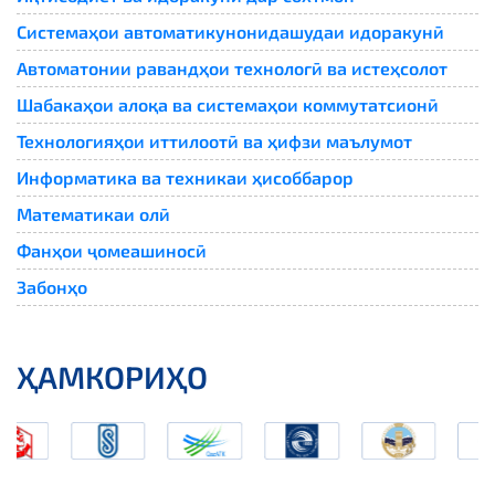
Системаҳои автоматикунонидашудаи идоракунӣ
Автоматонии равандҳои технологӣ ва истеҳсолот
Шабакаҳои алоқа ва системаҳои коммутатсионӣ
Технологияҳои иттилоотӣ ва ҳифзи маълумот
Информатика ва техникаи ҳисоббарор
Математикаи олӣ
Фанҳои ҷомеашиносӣ
Забонҳо
ҲАМКОРИҲО