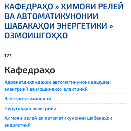
КАФЕДРАҲО »
ҲИМОЯИ РЕЛЕӢ
ВА АВТОМАТИКУНОНИИ
ШАБАКАҲОИ ЭНЕРГЕТИКӢ »
ОЗМОИШГОҲҲО
123
Кафедраҳо
Ҳаракатдиҳандаҳои автоматикунонидашудаи
электрикӣ ва мошинаҳои электрикӣ
Электротаъминкунӣ
Неругоҳҳои электрикӣ
Ҳимояи релеӣ ва автоматикунонии шабакаҳои
энергетикӣ