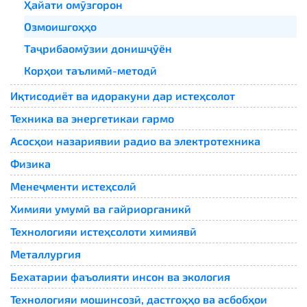
Ҳайати омӯзгорон
Озмоишгоҳҳо
Таҷрибаомӯзии донишҷӯён
Корҳои таълимӣ-методӣ
Иқтисодиёт ва идоракуни дар истеҳсолот
Техника ва энергетикаи гармо
Асосҳои назариявии радио ва электротехника
Физика
Менеҷменти истеҳсолӣ
Химияи умумӣ ва ғайриорганикӣ
Технологияи истеҳсолоти химиявӣ
Металлургия
Бехатарии фаъолияти инсон ва экология
Технологияи мошинсозӣ, дастгоҳҳо ва асбобҳои