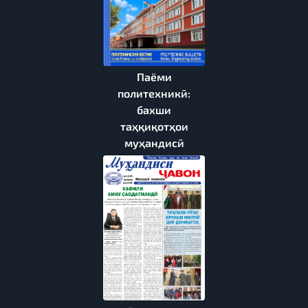
Паёми
политехникӣ:
бахши
таҳқиқотҳои
муҳандисӣ